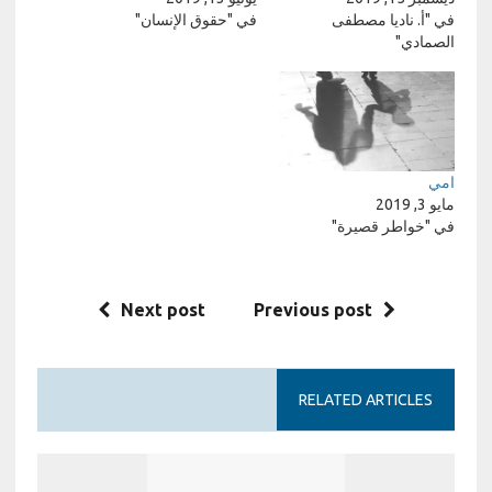
في "أ. ناديا مصطفى
في "حقوق الإنسان"
الصمادي"
امي
مايو 3, 2019
في "خواطر قصيرة"
Next post
Previous post
RELATED ARTICLES