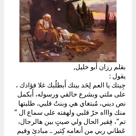
بقلم رزان أبو خليل,
يقول :
جِيتك يا العم لِحَد بيتك أَبطلُبك غلا فؤادك ،
على ملتي وبشرع خالقي ورسوله، أَبكمل
نص ديني، مُبتغاي هي وبنتُ قلبي، طلبتها
منك واااه حرّ قلبي ولهفته على سماع ال ”
تم”، فِقير الحال ولي صيتٍ بين هالرجال،
عَطاني ربي من أنعامه كِثير .. مبادئ وقيم