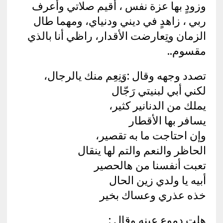
وزودٍ بها عزة نفس ، أقيم صلاتي وأعرف
ربي ، زاهدٍ في ديني ودنياي، ومهما طال
الزمان وتِعارضت الأقدار، راظي أنا بالذي
مقسوم..
تصدد وجهه وقال :وَنِعِم منك يالرجال،
لكني أبي لبنيتي رَجّال
يملك من الدنانير كثير،
يسافر بها الأقطار
وإن احتاجت ما به تقصير،
الحاظر والنعم والتم لها ينقال
تعبت أنفسنا من هالحصير
أبيه يا ولدي زين الحال
خذه عذري وعساك بخير
هلت دموع عينه وقال :