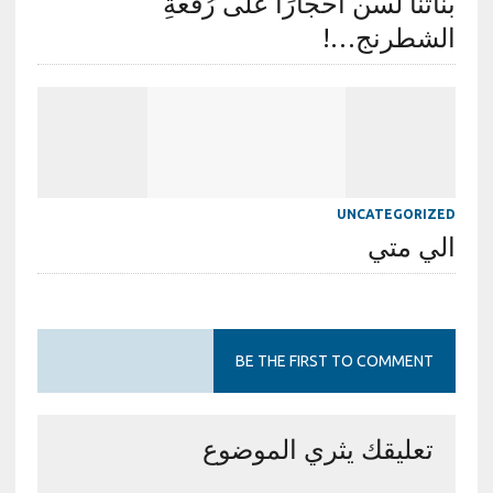
بنَاتُنا لسن أَحْجَارًا على رُقْعَةِ
الشطرنج…!
UNCATEGORIZED
الي متي
BE THE FIRST TO COMMENT
تعليقك يثري الموضوع