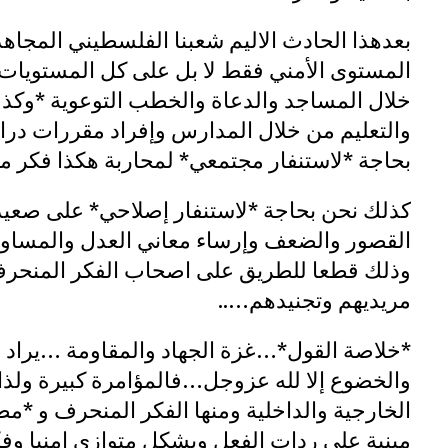
بعدهذا الحادث الاليم شعبنا الفلسطيني المجاه
المستوى الأمني فقط لا بل على كل المستويات
خلال المساجد والدعاة والخطب التوعوية *وكذلك
والتعليم من خلال المدارس وإفراد مقررات درا
بحاجة *لاستنفار مجتمعي* لمحاربة هكذا فكر من
كذلك نحن بحاجة *لاستنفار إصلاحي* على صعي
القصور والضعف وإرساء معاني العدل والمساو
وذلك قطعا للطريق على اصحاب الفكر المنحرف 
مريديهم وتجنيدهم…..
*خلاصة القول*…غزة الجهاد والمقاومة …يراد له
والخضوع إلا لله عزوجل…فالمؤامرة كبيرة ولذا
الخارجية والداخلية ومنها الفكر المنحرف و *
مبنية على ردات الفعل وبشكل متوازي امنيا وفكر