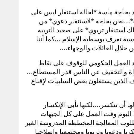
د بحاجة ماسة *لحالة استنفار ليس على
*…نحن بحاجة *لاستنفار دعوي* من
 استنفار تربوي* على صعيد التربية
سية تعرف بوسطية الإسلام …كما أننا
 خلال العائلات والوجهاء….
د العمل الحكومي للوقوف على نقاط
اة والتخفيف عن الناس قدر المستطاع…
الذين يستغلون بعض السلبيات لإقناع
ا أن تنكسر….لكنها تأبى الإنكسار
 اليوم وقت العمل على كل الجبهات
مطلوب المعالجة المخططة المدروسة الغير
يا ودعويا وتربويا ومجتمعيا وإصلاحيا