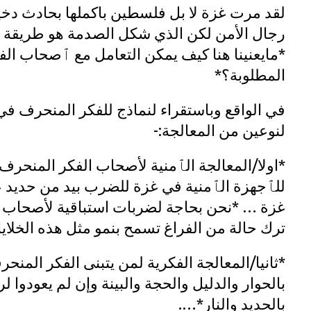
لقد مرت غزة لا بل فلسطين باكملها بحادث دخ
رجال الأمن لكن الذي شكل الصدمة هو طريقة ا
*مايعنينا هنا كيف يمكن التعامل مع ٱصحاب الف
المطلوبة؟*
في الواقع وباستقراء لنماذج للفكر المنحرف في
لنوعين من المعالجة:-
*اولا/المعالجة الٱمنية لأصحاب الفكر المنح
للٱجهزة الٱمنية في غزة للضرب بيد من حديد 
غزة … *نحن بحاجة لضربات استباقية لأصحاب هذ
ترك حالة من الفراغ تسمح بنمو مثل هذه الخلاي
*ثانيا/المعالجة الفكرية لمن يتبنى الفكر المن
بالحوار والدليل والحجة والبينة وإن لم يعودوا 
بالحديد والنار*….