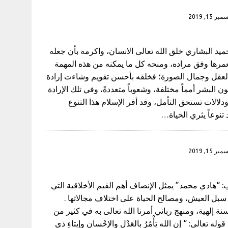
بر 15, 2019
يد البشاري خلق الله تعالى الانسان، واكرمه بأن جعله
مرها وفق مراده، ومنحه كل ما يمكنه من هذه المهمة
بالعقل وجمال الصورة؛ فخلقه بأحسن تقويم وشاءت إرادة
ن البشر أمماً مختلفة، وشعوباً متعددةً، وفي تلك الإرادة
ودلالات تستحق التأمل، وقد أقر الإسلام هذا التنوع
 تنوعاً يثري الحياة…
بر 15, 2019
: “هادي محمد” يمثل الإنصاف أهم القيم الأخلاقية التي
سبل العيش، ومصالح الحياة على اختلاف مجالاتها .
نة إلهية، ومنهج رباني أمرنا الله تعالى به في كثير من
وله تعالى: “ إن الله يَأْمُرُ بالعَدْلِ والإحْسانِ وإيتاءِ ذي