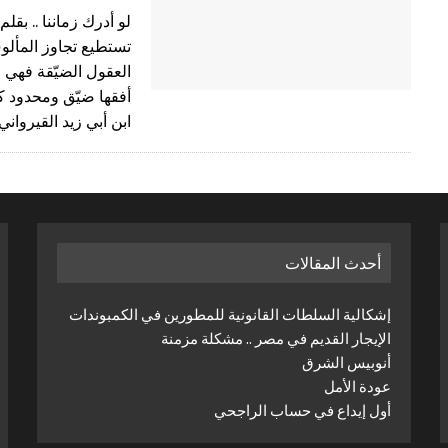
لو أدرك زماننا .. بقل
تستطيع تجاوز المألوف و
العقول الضيّقة فهي 
أفقها ضيّق ومحدود ك
ابن أبي زيد القيروا
أحدث المقالات
إشكالية السلطات القانونية للمطورين في الكمبوندات
الإيجار القديم في مصر .. مشكلة مزمنة
أنوبيس الشرق
عودة الأمل
أول إيداع في حساب الراجحي