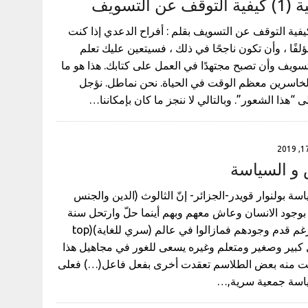
 التسويف
تابة الإبداعية (1) كيفية التوقف عن التسويف بقلم : أفراح الدعدي إذا كنت
فًا ، وأن تكون ناجحًا في ذلك ، فسيتعين عليك تعلم
تسويف وأن تصبح مجتهدًا في العمل على كتابك. هذا هو ما
لخاسرين معظم الوقت في الحياة. نحن نماطل. نؤجل
“هذا الشعور”. وبالتالي لا ننجز ما كان بإمكاننا…
 و السياسة
سة بولنوار قويدر-الجزائر- إنّ الثالوث (الدين والجنس
بوجود الانسان وعاش معهم وبهم أينما حلّ وارتحل سنة
الله في خلقه ولكن رغم قدم وجودهم فمازالوا في عالم (سري للغاية)(top
ل كل كبير وصغير ومتعلم وغيره يسعى للغور في مجاهيل هذا
فكت منه بعض الطلاسم تعقدت أخرى بفعل فاعل(…) فعلى