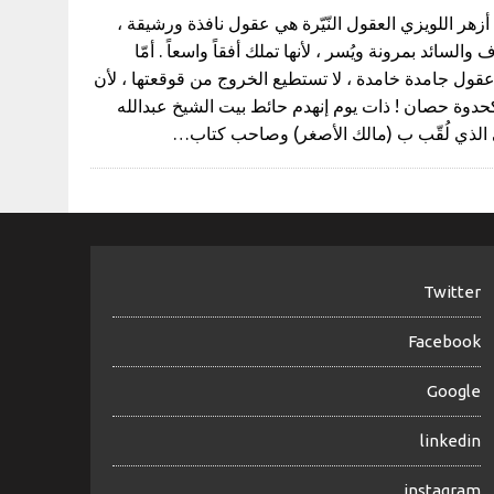
م أزهر اللويزي العقول النّيّرة هي عقول نافذة ورشيقة ،
السائد بمرونة ويُسر ، لأنها تملك أفقاً واسعاً . أمّا
عقول جامدة خامدة ، لا تستطيع الخروج من قوقعتها ، لأن
حدوة حصان ! ذات يوم إنهدم حائط بيت الشيخ عبدالله
ني الذي لُقّب ب (مالك الأصغر) وصاحب كتاب…
Twitter
Facebook
Google
linkedin
instagram