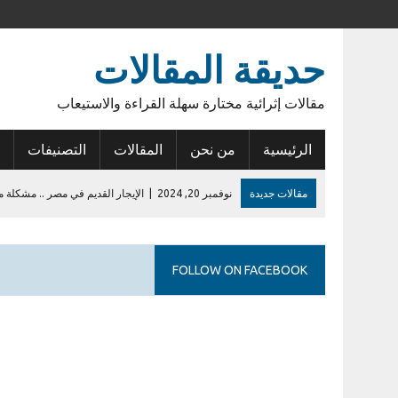
حديقة المقالات
مقالات إثرائية مختارة سهلة القراءة والاستيعاب
الرئيسية
من نحن
المقالات
التصنيفات
مقالات جديدة
نوفمبر 20, 2024
|
الإيجار القديم في مصر .. مشكلة م
نوفمبر 15, 2024
|
أنوبيس الشرق
يونيو 14, 2023
|
عودة الأمل
FOLLOW ON FACEBOOK
فبراير 27, 2023
|
أول إيداع في حساب الراجحي
يوليو 28, 2026
|
إشكالية السلطات القانونية للمطورين في الكمبوندات