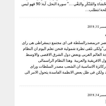
القُرْبى وَيَنْهى عَنْ الفَحْشاءِ والمُنْكَرِ والبَغْي …” سورة النحل، آية: 90 فهو ليس
 ملحة؛تتطلب…
بر 15, 2019
م نصر حربمصدرالسلطة فى اى مجتمع ديمقراطى هى راى
يسى”ولكى نلقى نظرة شمولية فنحن نعلم اليوم ان النظام
جة العالم الغربى وبعض دول الشرق الاقصى والاوسط
ل الافريقية والعربية وهذا النظام الراسمالى
ركائزة الاساسية ان الشعب مصدر السلطات وراى
ود ولكن فى ظل بعض الانظمة الفاسدة يتحول الامر الى
بر 14, 2019