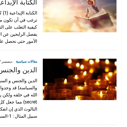
الكتابة الإبداعية (1) كيفية التوقف عن
الك
ترغب في أن تكون مؤل
كيفية التغلب على ال
يفصل الرابحين عن ا
الأمور حتى نحصل على 
مقالات سياسية
ديسمبر 17, 2019
الدين والجنس
الدين والجنس و السيا
والسياسة) قد وجدوا 
secret) مما جع
الثالوث الذي إن ان
سبيل المثال : 1-السياسة جمعية سرية,…