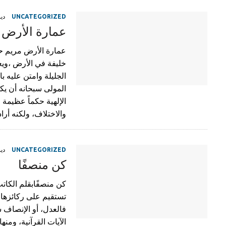
UNCATEGORIZED
ديسم
عمارة الأرض
عمارة الأرض مريم حم
خليفة في الأرض ،ويع
الجليلة وامتن عليه 
المولى سبحانه أن يكو
الإلهية حكماً عظيمة 
والاختلاف، ولكنه أراد
UNCATEGORIZED
ديسم
كن منصفًا
كن منصفًابقلم الكاتب
تستقيم على ركائزها 
فالعدل، أو الإنصاف س
الآيات القرآنية، ومنها ق