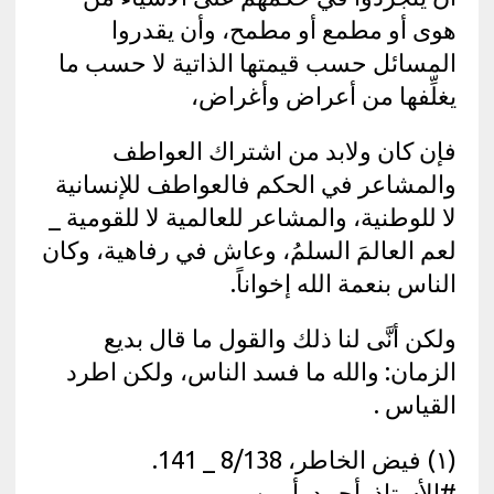
هوى أو مطمع أو مطمح، وأن يقدروا
المسائل حسب قيمتها الذاتية لا حسب ما
يغلِّفها من أعراض وأغراض،
فإن كان ولابد من اشتراك العواطف
والمشاعر في الحكم فالعواطف للإنسانية
لا للوطنية، والمشاعر للعالمية لا للقومية _
لعم العالمَ السلمُ، وعاش في رفاهية، وكان
الناس بنعمة الله إخواناً.
ولكن أنَّى لنا ذلك والقول ما قال بديع
الزمان: والله ما فسد الناس، ولكن اطرد
القياس .
(١) فيض الخاطر، 8/138 _ 141.
#الأستاذ_أحمد_أمين