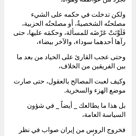
ولكن تدخلت في حكمه على الشيء
مصلحتُه الشخصيةُ، أو مصلحتُه الحزبية،
فَلَوَّنَتْ عَرْضَه للمسألة، وحكمَه عليها، حتى
رآها أحدهما سوداء، والآخر بيضاء،
وحتى عجب القارئ على الحياد من بعد ما
بين الفريقين من الخلاف،
وكيف لعبت المصالح بالعقول، حتى صارت
موضع الهزء والسخرية.
بل هذا ما يطالعك _ أيضاً _ في شؤون
السياسة العامة،
فخروج الروس من إيران صواب في نظر