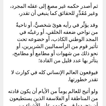
ثم أصدر حكمه غير مصغٍ إلى عقله المجرد،
وغير مُقَدِّرٍ للحقائق كما ينبغي أن تقدر،
وقد يؤثِّر في رأيه هوىً شخصيٌّ، أو ناحيةٌ
من نواحي ضعفه الخلقي، أو رغبتُه في
المجد الوطني الكاذب، أو خضوعه تحت
تأثير قوم من الرأسماليين الشريرين، أو
نحو ذلك من شهوات أو مطامع أو مطامح،
يتأثر بها عدد قليل من القادة؛
فيوقعون العالم الإنساني كله في كوارث لا
تقدر خطورتها.
ولو أتيح للعالم يوماً من الأيام أن يكون قادته
من المناطقة أو الفلاسفة الذين يستطيعون
أن يتجردوا في حكمهم على الأشياء من