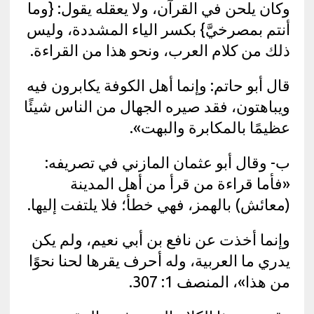
وكان يلحن في القرآن، ولا يعقله يقول: {وما
أنتم بمصرخيَّ} بكسر الياء المشددة، وليس
ذلك من كلام العرب، ونحو هذا من القراءة.
قال أبو حاتم: وإنما أهل الكوفة يكابرون فيه
ويباهتون، فقد صيره الجهال من الناس شيئًا
عظيمًا بالمكابرة والبهت».
ب- وقال أبو عثمان المازني في تصريفه:
«فأما قراءة من قرأ من أهل المدينة
(معائش) بالهمز، فهي خطأ؛ فلا يلتفت إليها.
وإنما أخذت عن نافع بن أبي نعيم، ولم يكن
يدري ما العربية، وله أحرف يقرها لحنا نحوًا
من هذا»، المنصف 1: 307.