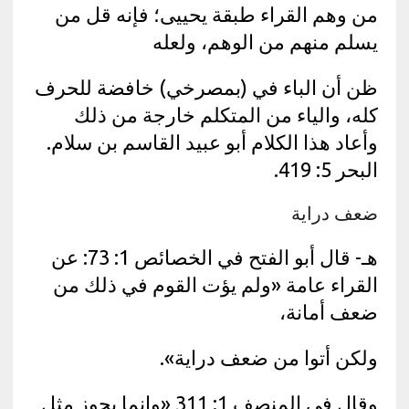
من وهم القراء طبقة يحييى؛ فإنه قل من
يسلم منهم من الوهم، ولعله
ظن أن الباء في (بمصرخي) خافضة للحرف
كله، والياء من المتكلم خارجة من ذلك
وأعاد هذا الكلام أبو عبيد القاسم بن سلام.
البحر 5: 419.
ضعف دراية
هـ- قال أبو الفتح في الخصائص 1: 73: عن
القراء عامة «ولم يؤت القوم في ذلك من
ضعف أمانة،
ولكن أتوا من ضعف دراية».
وقال في المنصف 1: 311 «وإنما يجوز مثل