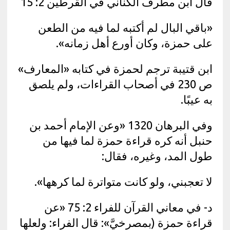
قال ابن مطرف الكناني في القرطين 2: 15
«باقي البال لم أكتبه لما فيه من الطعن
على حمزة، وكان أورع أهل زمانه».
ابن قتيبة ترجم لحمزة في كتابه «المعارف»
ص 230 في أصحاب القراءات، ولم يلصق
به عيبًا.
وفي البرهان 1320 «وعن الإمام أحمد بن
حنبل أنه كره قراءة حمزة لما فيها من
طول المد، وغيره، فقال:
لا تعجبني، ولو كانت متواترة لما كرهها».
د- في معاني القرآن للفراء 2: 75 «عن
قراءة حمزة (بمصرخيَّ»: قال الفراء: ولعلها