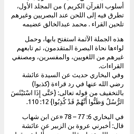
أسلوب القرآن الكريم ) من المجلد الأول،
تطرق فيه إلى اللحن عند البصريين وغيرهم
تلحين القراء . محمد عبدالخالق عضيمه
هذه الجملة الآثمة استفتح بابها، وحمل
لواءها نحاة البصرة المتقدمون، ثم تابعهم
غيرهم من اللغويين، والمفسرين، ومصنفي
القراءات.
وفي البخاري حديث عن السيدة عائشة
رضي الله عنها في رد قراءة (كذبوا)
بالتخفيف من قوله تعالى: {حَتَّى إِذَا اسْتَيْئَسَ
الرُّسُلُ وَظَنُّوا أَنَّهُمْ قَدْ كُذِبُوا} 12: 110.
في البخاري 6: 77 – 78 «عن ابن شهاب
قال: أخبرني عروة بن الزبير عن عائشة