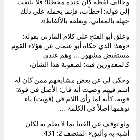
وخالف لفظه كان عنده مخطئًا؛ فلا يلتفت
إلى قوله: أخطأت، فإنما يحمله على ذلك
جهله بالمعاني، وتعلقه بالألفاظ».
وعلق أبو الفتح على كلام المازني بقوله:
«وهذا الذي حكاه أبو عثمان عن هؤلاء القوم
مستفيض مشهور … وهم عندي
كالمعذورين فيه؛ لصعوبة هذا الشأن،
وحكى لي عن بعض مشايخهم ممن كان له
اسم فيهم وصيت أنه قال: الأصل في قوة:
قوية، كأنه لما رأى اللام في (قويت) ياء
توهمها أصلاً في الكلمة …
ولو توقف عن الفتيا بما لا يعلم به لكان
أشبه به وأليق» المنصف 2: 431.