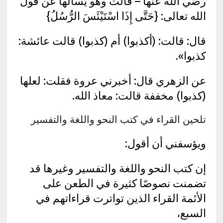
رضي الله عنها – قالت وهو يسألها عن قول
الله تعالى: {حَتَّى إِذَا اسْتَيْئَسَ الرُّسُلُ}
قال: قالت: (أكذبوا) أم (كذبوا) قالت عائشة:
كذبوا».
عن الزهري قال: أخبرني عروة فقلت: لعلها
(كذبوا) مخففة قالت: معاذ الله.
تلحين القراء في كتب النحو واللغة والتفسير
ويؤسفني أن أقول:
إن كتب النحو واللغة والتفسير وغيرها قد
تضمنت نصوصًا كثيرة في الطعن على
الأئمة القراء الذين تواترت قراءاتهم في
السبع،