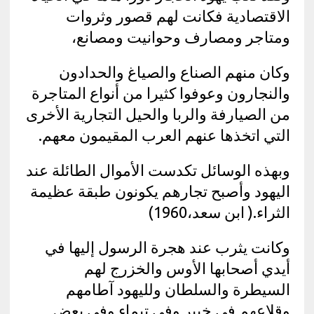
الاقتصادية فكانت لهم قصور وثروات
ومتاجر ومصارف وحوانيت ومصانع،
وكان منهم الصناع والصياغ والحدادون
والنجارون وعوفوا كثيرا من أنواع المتاجرة
من الصيارفة والربا والحيل التجارية الأخرى
التي اتخذها عنهم العرب المقيمون معهم.
وبهذه الوسائل تكدست الأموال الطائلة عند
اليهود وأصبح تجارهم يكونون طبقة عظيمة
الثراء.( ابن سعد،1960)
وكانت يثرب عند هجرة الرسول إليها في
أيدي أصحابها الأوس والخزرج لهم
السيطرة والسلطان ولليهود آطامهم
وقلاعهم في خيبر وفي تيماء وفي بعض