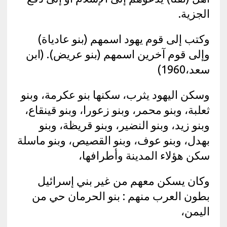
الجزية.
وكتب إلى قوم يهود اسمهم (بنو عادياة)
وإلى قوم آخرين اسمهم (بنو عريض). (ابن
سعد،1960)
وسكن اليهود يثرب، سكنها بنو عكرمة، وبنو
ثعلبة، وبنو محمر، وبنو زعورا، وبنو قينقاع،
وبنو زيد، وبنو النضير، وبنو قريظة، وبنو
بهدل، وبنو عوف، وبنو القصيص، وبنو ماسلة
سكن هؤلاء المدينة وأطرافها،
وكان يسكن معهم من غير بني إسرائيل
بطون العرب منهم : بنو الحرمان حي من
اليمن،