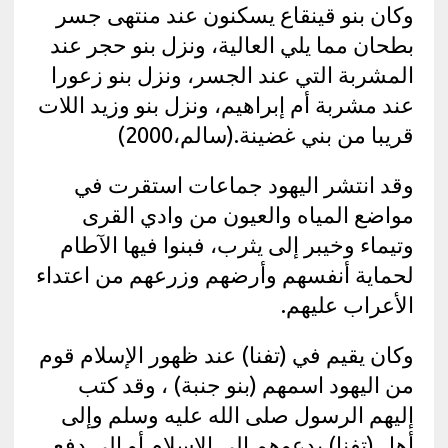
وكان بنو قينقاع يسكنون عند منتهى جسر
بطحان مما يلي العالية، ونزل بنو حجر عند
المشربة التي عند الجسر، ونزل بنو زعورا
عند مشربة أم إبراهيم، ونزل بنو وزيد اللات
قريبا من بني غضينة.(سالم،2000)
وقد انتشر اليهود جماعات استقرت في
مواضع المياه والعيون من وادي القرى
وتيماء وخيبر إلى يثرب، فبنوا فيها الآطام
لحماية أنفسهم وأرضهم وزرعهم من اعتداء
الأعراب عليهم.
وكان يقيم في (تفنا) عند ظهور الإسلام قوم
من اليهود اسمهم (بنو جنبة) ، وقد كتب
إليهم الرسول صلى الله عليه وسلم وإلى
أهل (تفنا) يدعوهم إلى الإسلام أو إلى دفع