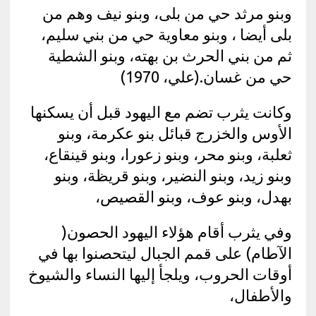
وبنو مرثد حي من بلى، وبنو نيف وهم من
بلى أيضا ، وبنو معاوية حي من بني سليم،
ثم من بني الحرث بن بهته، وبنو الشطية
حي من غسان.(علي، 1970)
وكانت يثرب تضم مع اليهود قبل أن يسكنها
الأوس والخزرج قبائل بنو عكرمة، وبنو
ثعلبة، وبنو محر، وبنو زعورا، وبنو قينقاع،
وبنو زيد، وبنو النضير، وبنو قريظة، وبنو
بهدل، وبنو عوف، وبنو القصيص،
وفي يثرب أقام هؤلاء اليهود الحصون(
الآطام) على قمم الجبال ليتحصنوا بها في
أوقات الحروب، ويلجأ إليها النساء والشيوخ
والأطفال،