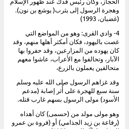
الحجاز، وكان رئيس فدك عند ظهور الإسلام
وهجرة الرسول إلى يثرب( يوشع بن نون).
(غضبان، 1993)
4- وادي القرى: وهو من المواضع التي
غصت باليهود، فكان أمكثر أهلها منهم، وقد
كان يهوده من المزارعين، وقد حفروا بها
الآبار، وتحالفوا مع الأعراب، عاشوا معهم
متحالفين يعملون بالزرع،
وقد غزاهم الرسول صلى الله عليه وسلم
سنة سبع للهجرة على أُثر إصابة (مدعم
الأسود) مولى الرسول بسهم غارب قتله.
وهو مولى مولد من (حسمى) كان أهداه
(رفاعة بن زيد الجذامي) أو (فروة بن عمرو