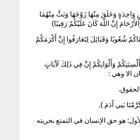
ْسٍ وَاحِدَةٍ وَخَلَقَ مِنْهَا زَوْجَهَا وَبَثَّ مِنْهُمَا
لأَرْحَامَ إِنَّ اللّهَ كَانَ عَلَيْكُمْ رَقِيبًا)
ْنَاكُمْ شُعُوبًا وَقَبَائِلَ لِتَعَارَفُوا إِنَّ أَكْرَمَكُمْ
سِنَتِكُمْ وَأَلْوَانِكُمْ إِنَّ فِي ذَلِكَ لَآَيَاتٍ
ان الا وهي :
الحقوق.
َا بَنِي آَدَمَ ).
لأول: هو حق الإنسان في التمتع بحريته