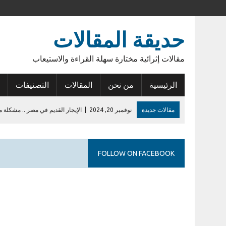
حديقة المقالات
مقالات إثرائية مختارة سهلة القراءة والاستيعاب
الرئيسية
من نحن
المقالات
التصنيفات
مقالات جديدة
نوفمبر 20, 2024
|
الإيجار القديم في مصر .. مشكلة م
نوفمبر 15, 2024
|
أنوبيس الشرق
يونيو 14, 2023
|
عودة الأمل
FOLLOW ON FACEBOOK
فبراير 27, 2023
|
أول إيداع في حساب الراجحي
يوليو 28, 2026
|
إشكالية السلطات القانونية للمطورين في الكمبوندات