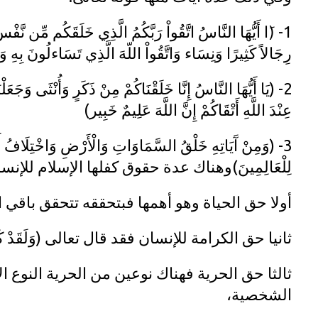
1- (َا أَيُّهَا النَّاسُ اتَّقُواْ رَبَّكُمُ الَّذِي خَلَقَكُم مِّن نَّف
رِجَالاً كَثِيرًا وَنِسَاء وَاتَّقُواْ اللّهَ الَّذِي تَسَاءلُونَ بِهِ وَا
2- (يَا أَيُّهَا النَّاسُ إِنَّا خَلَقْنَاكُمْ مِنْ ذَكَرٍ وَأُنْثَى وَجَعَل
عِنْدَ اللَّهِ أَتْقَاكُمْ إِنَّ اللَّهَ عَلِيمٌ خَبِير)
3- (وَمِنْ آَيَاتِهِ خَلْقُ السَّمَاوَاتِ وَالْأَرْضِ وَاخْتِلَافُ أَلْ
لِلْعَالِمِينَ)وهناك عدة حقوق كفلها الإسلام للإنس
أولا حق الحياة وهو أهمها فبتحققه تتحقق باقي 
ثانيا حق الكرامة للإنسان فقد قال تعالى (وَلَقَدْ كَرَّمْن
ثالثا حق الحرية فهناك نوعين من الحرية النوع ا
الشخصية،