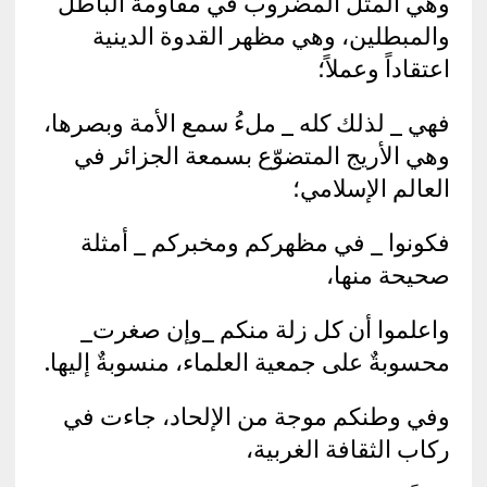
وهي المثل المضروب في مقاومة الباطل
والمبطلين، وهي مظهر القدوة الدينية
اعتقاداً وعملاً؛
فهي _ لذلك كله _ ملءُ سمع الأمة وبصرها،
وهي الأريج المتضوّع بسمعة الجزائر في
العالم الإسلامي؛
فكونوا _ في مظهركم ومخبركم _ أمثلة
صحيحة منها،
واعلموا أن كل زلة منكم _وإن صغرت_
محسوبةٌ على جمعية العلماء، منسوبةٌ إليها.
وفي وطنكم موجة من الإلحاد، جاءت في
ركاب الثقافة الغربية،