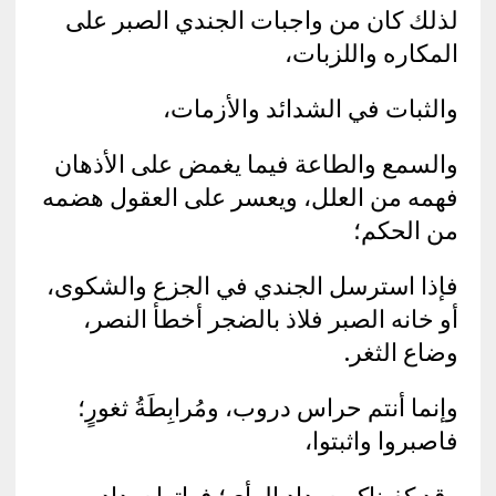
لذلك كان من واجبات الجندي الصبر على
المكاره واللزبات،
والثبات في الشدائد والأزمات،
والسمع والطاعة فيما يغمض على الأذهان
فهمه من العلل، ويعسر على العقول هضمه
من الحكم؛
فإذا استرسل الجندي في الجزع والشكوى،
أو خانه الصبر فلاذ بالضجر أخطأ النصر،
وضاع الثغر.
وإنما أنتم حراس دروب، ومُرابِطَةُ ثغورٍ؛
فاصبروا واثبتوا،
وقد كفيناكم سداد الرأي؛ فهاتوا سداد