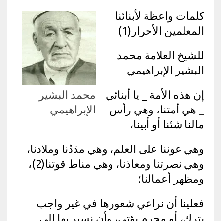
كلمات واعظة لأبنائنا
المعلمين الأحرار(1)
للشيخ العلامة محمد
البشير الإبراهيمي
إن هذه الأمة _ يا أبنائي
محمد البشير
_ هي أمتنا، وهي رأس
الإبراهيمي
مالنا شئنا أو أبينا،
وهي عوننا على العلم، وهي مدَدُنا وملاذنا،
وهي نصرتنا ومعاذنا، وهي مناط قوتنا(2)،
ومظهر أعمالنا؛
فعلينا أن نراعي شعورها في غير واجب
يترك، أو محرم يؤتى، وأن نسير بها إلى