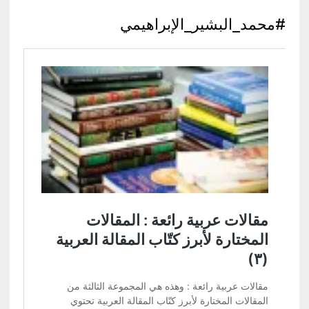
#محمد_البشير_الإبراهيمي