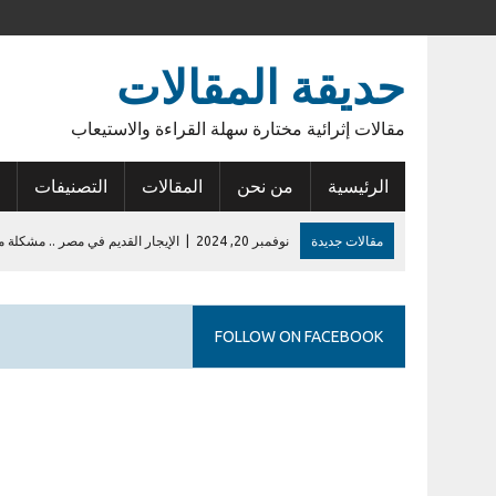
حديقة المقالات
مقالات إثرائية مختارة سهلة القراءة والاستيعاب
الرئيسية
من نحن
المقالات
التصنيفات
مقالات جديدة
نوفمبر 20, 2024
|
الإيجار القديم في مصر .. مشكلة م
نوفمبر 15, 2024
|
أنوبيس الشرق
يونيو 14, 2023
|
عودة الأمل
FOLLOW ON FACEBOOK
فبراير 27, 2023
|
أول إيداع في حساب الراجحي
يوليو 28, 2026
|
إشكالية السلطات القانونية للمطورين في الكمبوندات