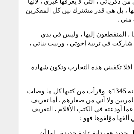
ن ذكرياتي ، التي لا يعرفها غيري ، لأنها
ها ، بل هي قدر مشترك بين كل المفكرين
مني .
ا ، المنقطعون إليها ، وليس في يدي
 شاركت في تربية إخوتي ، وربيت بناتي ،
 أفلا تكفيني هذه التجارب وتكون شهادة
وقد بدأت التعليم من إحدى وستين سنة ، من سنة 1345هـ وقرأت من كتبها كل ما وصلت
لمربين ولا أني من صغارهم . أما تعريف
ا عما أودعته في الكتب الأقلام ، التعريف
 ألفها مؤلفوها فهو :
ديد هو بداية عادة جديدة ، إما أن