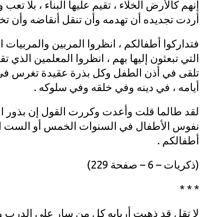
إنهم كالأرض الخلاء ، تقيم عليها البناء ، بلا تعب و
أردت تجديده أن تهدمه وأن تنقل أنقاضه وأن تخلي
فتداركوا أطفالكم ، انظروا المربين والمربيات 
التي تبعثون إليها بهم ، انظروا المعلمين الذي تق
تلقى في أذن الطفل وكل بذرة عقيدة تغرس في 
أيامه ، في دينه وفي خلقه وفي سلوكه .
لقد طالما قلت وأعدت وكررت القول إن بذور ال
نفوس الأطفال في السنوات الخمس أو الست الأو
أطفالكم .
(ذكريات – 6 – صفحة 229)
* * *
لا تقل قد ذهبت أربابه كل من سار على الدرب