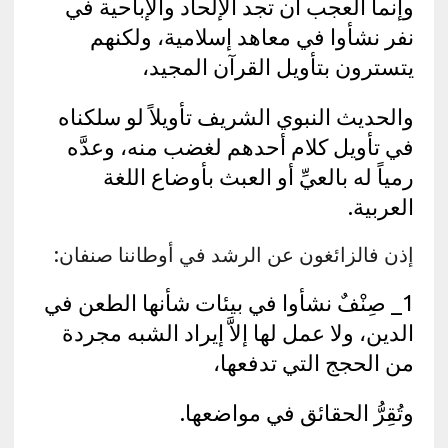
وإنما العجب أن تجد الإلحاد والإباحية في
نفر نشأوا في معاهد إسلامية، ولكنهم
يتسترون بتأويل القرآن المجيد،
والحديث النبوي الشريف تأويلاً لو سلكناه
في تأويل كلام أحدهم لغضب منه، وعدَّه
رمياً له بالعيِّ أو العبث بأوضاع اللغة
العربية.
إذن فالزائغون عن الرشد في أوطاننا صنفان:
1_ صِنْفٌ نشأوا في بيئات شأنها الطعن في
الدين، ولا عمل لها إلاَّ إيراد الشبه مجردة
من الحجج التي تدفعها،
وتُقِرُّ الحقائق في مواضعها.