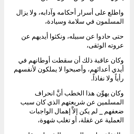
واطلع على أسرار أحكامه وآدابه، ولا يزال
المسلمون في سلامة وسيادة،
حتى حادوا عن سبيله، ونكثوا أيديهم عن
عروته الوثقى،
وكان عاقبة ذلك أن سقطت أوطانهم في
أيدي أعدائهم، وأصبحوا لا يملكون لأنفسهم
رأياً ولا نفاذاً.
وكان يهوِّن هذا الخطب أنَّ انحراف
المسلمين عن شريعتهم الذي كان سبب
ضعفهم _ لم يكن إلاَّ إهمال الواجبات
العملية عن غفلة، أو تغلب شهوة،