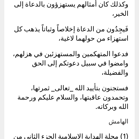
وكذلك كان أمثالهم يستهزؤون بالدعاة إلى
الخير،
فَيجِدُون من الدعاة إخلاصاً وثباتاً يذهب كل
استهزاء من حولهما لاغية،
فدعوا المتهكمين والمستهزئين في هزلهم،
وامضوا في سبيل دعوتكم إلى الحق
والفضيلة،
فستجنون بتأييد الله _تعالى_ ثمرتها،
وتحمدون عاقبتها، والسلام عليكم ورحمة
الله وبركاته.
الهامش
(1) مجلة الهداية الإسلامية الجزء الثاني من