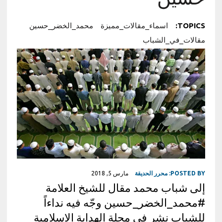
TOPICS:
اسماء_مقالات_مميزة
محمد_الخضر_حسين
مقالات_في_الشباب
POSTED BY:
محرر الحديقة
مارس 5, 2018
إلى شباب محمد مقال للشيخ العلامة
#محمد_الخضر_حسين وجّه فيه نداءاً
للشباب نشر في مجلة الهداية الإسلامية