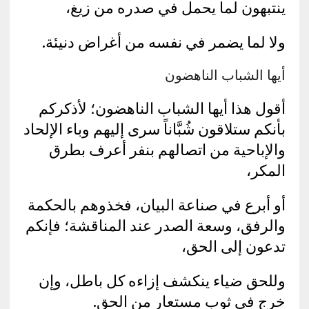
ينتبهون لما يحمل في صدره من زيغ،
ولا لما يضمر في نفسه من أغراض دنيئة.
أيها الشباب الناهضون
أقول هذا أيها الشباب الناهضون؛ لأذكركم
بأنكم ستلاقون شُبَّاناً سرى إليهم وباء الإلحاد
والإباحية من اتصالهم بنفر أعرف بطرق
المكر،
أو أبرع في صناعة البيان، فخذوهم بالحكمة
والرفق، وسعة الصدر عند المناقشة؛ فإنكم
تدعون إلى الحق،
وللحق ضياء ينكشف إزاءه كل باطل، وإن
خرج في ثوب مستعار من الحق.