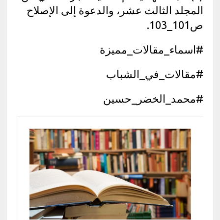
المجلد الثالث عشر، والدعوة إلى الإصلاح
ص101_103.
#اسماء_مقالات_مميزة
#مقالات_في_الشباب
#محمد_الخضر_حسين