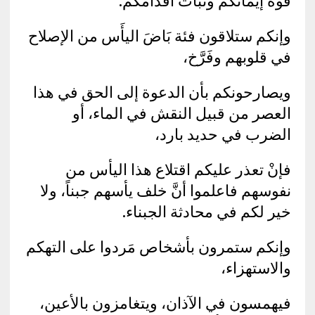
قوة إيمانكم وثبات أقدامكم.
وإنكم ستلاقون فئة بَاضَ اليأَس من الإصلاح
في قلوبهم وفَرَّخ،
ويصارحونكم بأن الدعوة إلى الحق في هذا
العصر من قبيل النقش في الماء، أو
الضرب في حديد بارد،
فإنْ تعذر عليكم اقتلاع هذا اليأس من
نفوسهم فاعلموا أنَّ خلف يأسهم جبناً، ولا
خير لكم في محادثة الجبناء.
وإنكم ستمرون بأشخاص مَردوا على التهكم
والاستهزاء،
فيهمسون في الآذان، ويتغامزون بالأعين،