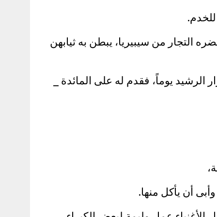
 للخدم.
ره التجار من سيبيريا، يبطن به ثيابهن
 الرشيد يوماً، فقدم له على المائدة _
ة،
أبى أن يأكل منها.
ر الأغنياء عمل وليمة لبعض الكبراء،