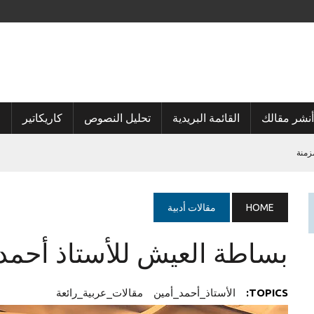
أنشر مقالك
القائمة البريدية
تحليل النصوص
كاريكاتير
ا
زمنة
HOME
مقالات أدبية
بساطة العيش للأستاذ أحمد
TOPICS:
الأستاذ_أحمد_أمين
مقالات_عربية_رائعة