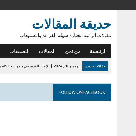
حديقة المقالات
مقالات إثرائية مختارة سهلة القراءة والاستيعاب
الرئيسية
من نحن
المقالات
التصنيفات
مقالات جديدة
نوفمبر 20, 2024
|
الإيجار القديم في مصر .. مشكلة م
نوفمبر 15, 2024
|
أنوبيس الشرق
يونيو 14, 2023
|
عودة الأمل
FOLLOW ON FACEBOOK
فبراير 27, 2023
|
أول إيداع في حساب الراجحي
يوليو 28, 2026
|
إشكالية السلطات القانونية للمطورين في الكمبوندات