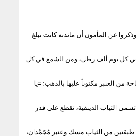
ذكروا عن المأمون أن مائدته كانت تبلغ
ج في كل يوم ألف رطل، ومن الشمع في كل
 من العنبر مكتوباً عليها بالذهب: =يا
 تسمى الثياب الديبقية، تقطع على قدر
بقتين من الثياب مسك وعنبر مُجَمَّدان،