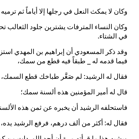
وكان لا يمكث النعل في رجلها إلا أياماً ثم ترميه
وكان النساء المترفات يشترين جلود الثعالب تحض
في الشتاء.
وقد ذكر المسعودي أن إبراهيم بن المهدي استزار
فيما قدمه له _ طبقاً فيه قطع من سمك،
فقال له الرشيد: لم صَغَّر طباخك قطع السمك،
قال له أمير المؤمنين هذه ألسنة سمك؛
فاستحلفه الرشيد أن يخبره عن ثمن هذه الألسن
فقال له: أكثر من ألف درهم، فرفع الرشيد يده، و
ويشبه هذا ما قرأته مرة أن أحد اللوردات من كبا