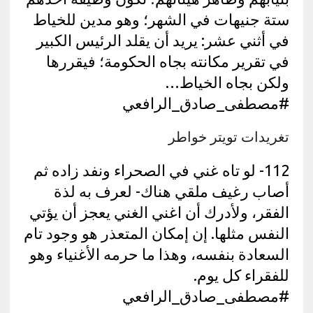
ستة جنيهات في الشهر؛ وهو مدين للخياط
في أثني عشر: يريد أن يقلد الرئيس الكبير
في تقرير مكانته بجاه الحكومة؛ فيقررها
ولكن بجاه الخياط…
#مصطفى_صادق_الرافعي
تغريدات تويتر خواطر
112- لو تاه غني في الصحراء ونفد زاده ثم
أصاب رغيف ملقي هناك- لعرف به لذة
الفقر، ولأدرك أن اغني الغني يعجز أن يؤتي
النفس مثلها. إن إمكان المتعذر هو وجود تام
السعادة بنفسه، وهذا ما حرمه الأغنياء وهو
للفقراء كل يوم.
#مصطفى_صادق_الرافعي