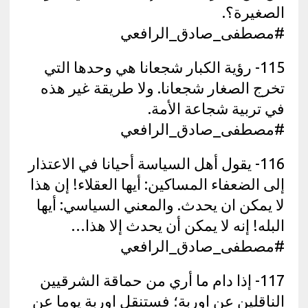
الصغيرة؟.
#مصطفى_صادق_الرافعي
115- رؤية الكبار شجعانا هي وحدها التي
تخرج الصغار شجعانا. ولا طريقة غير هذه
في تربية شجاعة الأمة.
#مصطفى_صادق_الرافعي
116- يقول أهل السياسة أحيانا في الاعتذار
إلى الضعفاء المساكين: أيها العقلاء! إن هذا
لا يمكن ان يحدث. والمعني السياسي: أيها
البله! إنه لا يمكن أن يحدث إلا هذا…
#مصطفى_صادق_الرافعي
117- إذا دام ما أري من حماقة الشرقيين
الناقلين عن اوربة؛ فستنقل اوربة يوما عن