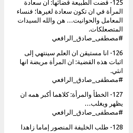
125- قضت الطبيعة قضائها: ان سعادة
المرأة في ان تكون سعادة لغيرها؛ فنساء
المعامل والحوانيت… هن والله السيدات
المتصعلكات.
#مصطفى_صادق_الرافعي
126- انا مستيقن ان العلم سينتهي إلى
اثبات هذه القضية: ان المرأة مريضة انها
انثي.
#مصطفى_صادق_الرافعي
127- الخطأ والمرأة: كلاهما أكبر همه ان
يظهر ويغلب…
#مصطفى_صادق_الرافعي
128- طلب الخليفة المنصور إماما زاهدا