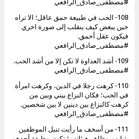
#مصطفى_صادق_الرافعي
108- الحب في طبيعة حمق عاقل؛ الا تراه
حين يبغض كيف ينقلب إلى صورة اخري
فيكون عقل أحمق.
#مصطفى_صادق_الرافعي
109- أشد العداوة لا تكن إلا من أشد الحب.
#مصطفى_صادق_الرافعي
110- كرهت رجلا في الدين، وكرهت امرأة
في الحب؛ فكان النزاع بيني وبين من
كرهت كالنزاع بين دينين لا بين شخصين.
#مصطفى_صادق_الرافعي
111- من أسخف ما رأيت تنبل الموظفين
بثيابهم وظاهر هيئاتهم؛ تكون وظيفة أحدهم