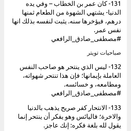
131- كان عمر بن الخطاب – وفي يده
الدنيا- يشتهي الشهوة من الطعام ثمنها
درهم، فيؤخرها سنه. يثبت لنفسه بذلك انها
نفس عمر.
#مصطفى_صادق_الرافعي
صباحيات تويتر
132- ليس الذي ينتحر هو صاحب النفس
العاملة بإيمانها؛ فإن هذا تنتحر شهواته،
ومطامعه، و خسائسه.
#مصطفى_صادق_الرافعي
133- الانتحار كفر صريح يذهب بالدنيا
والاخرة؛ فاليائس وهو يفكر أن ينتحر إنما
يقول لله بلغة فكره: إنك عاجز.