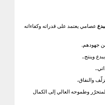
بدع
عصامي يعتمد على قدراته وكفاءاته
من جهودهم.
دع وينتج..
لّف والنفاق،
لمتحرّر وطموحه العالي إلى الكمال