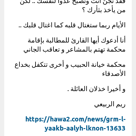
فقد تجنّ أنت وتُصبح عدوا لنفسك .. لكن
من يأخذ بثأرك ؟
الأيام ربما ستغتال قلبه كما اغتال قلبك ..
أنا أدعوك أيها القارئ للمطالبة بإقامة
محكمة تهتم بالمشاعر و تعاقب الجاني
محكمة خيانة الحبيب و أخرى تتكفل بخداع
الأصدقاء
و أخيرا خذلان العائلة .
ريم الربيعي
https://hawa2.com/news/grm-l-
yaakb-aalyh-lknon-13633