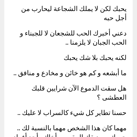
يحبك لكن لا يملك الشجاعة ليحارب من
أجل حبه
دعني أخبرك الحب للشجعان لا للجبناء و
الحب الجبان لا يلزمنا ..
لكنه يحبك بلا شك يحبك
ما أبشعه و كم هو خائن و مخادع و منافق ..
هل سقت الدموع الآن شرايين قلبك
العطشى ؟
حسنا تطاير كل شيء كالسراب لا عليك ..
مهما كان هذا الشخص مهما بالنسبة لك ..
حبيبك , صديقك المقرب , أخاك , أحد أفراد