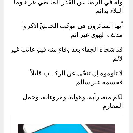
وله في الرضا عن القدر الما ضي عزاء وما
البلاء بدائم
أيها السائرون في موكب الحـ ـقِّ اذكروا
مدنف الهوى غير آثم
قد شجاه الجفاء بعد وفاءٍ منه فهو عاتب غير
لائم
لا تلوموه إن تنحَّى عن الركـ ـب قليلاً
فجسمه غير سالم
لكم منه: رأيه، وهواه، ومروءاته، وحمل
المغارم