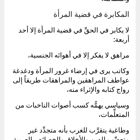
المكابرة في قضية المرأة
لا يكابر في الحقِّ في قضية المرأة إلا أحد
أربعة:
مراهق لا يفكر إلا في أهوائه الجنسية،
وكاتب يرى في إرضاء غرور المرأة ودغدغة
عواطف المراهقين والمراهقات طريقاً إلى
رواج كتابه والإثراء منه،
وسياسي يهمُّه كسب أصوات الناخبات من
المتعلِّمات،
وطاغية يتقرَّب للغرب بأنه متجدِّد غير
متعصِّب للدين والأخلاق والخصائص العريبة