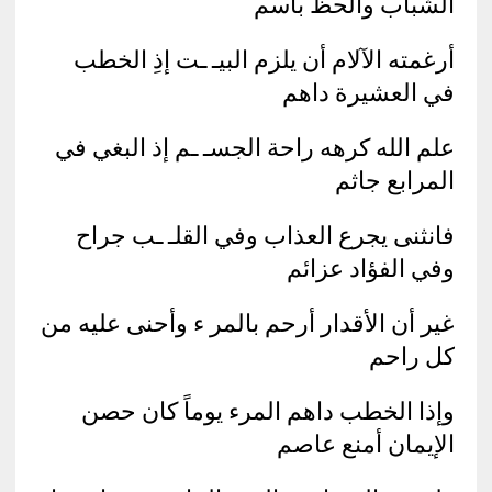
الشباب والحظ باسم
أرغمته الآلام أن يلزم البيـ ـت إذِ الخطب
في العشيرة داهم
علم الله كرهه راحة الجسـ ـم إذ البغي في
المرابع جاثم
فانثنى يجرع العذاب وفي القلـ ـب جراح
وفي الفؤاد عزائم
غير أن الأقدار أرحم بالمر ء وأحنى عليه من
كل راحم
وإذا الخطب داهم المرء يوماً كان حصن
الإيمان أمنع عاصم