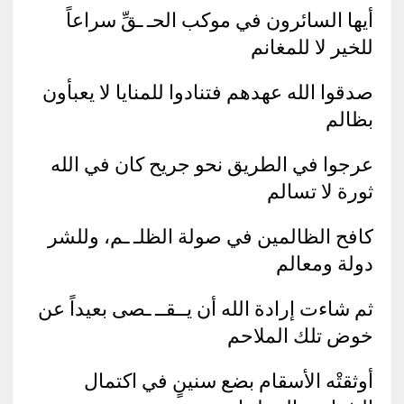
أيها السائرون في موكب الحـ ـقِّ سراعاً
للخير لا للمغانم
صدقوا الله عهدهم فتنادوا للمنايا لا يعبأون
بظالم
عرجوا في الطريق نحو جريح كان في الله
ثورة لا تسالم
كافح الظالمين في صولة الظلـ ـم، وللشر
دولة ومعالم
ثم شاءت إرادة الله أن يــقــ ـصى بعيداً عن
خوض تلك الملاحم
أوثقتْه الأسقام بضع سنينٍ في اكتمال