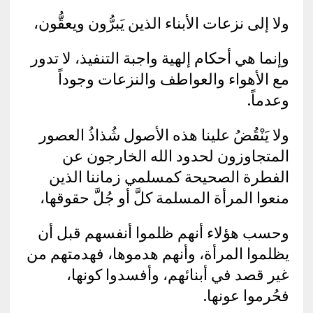
ولا إلى نزعات الأبناء الذين يَبرُّون ويعقُّون،
وإنما هي أحكام إلهية واجبة التنفيذ، لا تدور
مع الأهواء والعواطف والنزعات وجوداً
وعدماً.
ولا يَنْقُضُ علينا هذه الأصول شُذاذُ العصور
المتجاوزون لحدود الله الخارجون عن
الفطرة الصحيحة كمسلمي زماننا الذين
منعوا المرأة المسلمة كلَّ أو جُلَّ حقوقها،
وحسب هؤلاء أنهم ظلموا أنفسهم قبل أن
يظلموا المرأة، وأنهم هدموها، فهدمتهم من
غير قصد في أبنائهم، وأفسدوا كونها،
فحُرموا عونها.