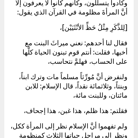
وكادوا يتسلَّلون، وكأنهم كانوا لا يعرفون إلا
أنَّ المرأةَ مظلومة في القرآن الذي يقول:
[لِلذَّكَرِ مِثْلُ حَظِّ الأنْثَيَيْن]،
فقال لنا أحدهم: نعني ميراثَ البنت مع
أخيها، فقلت: أنتم قوم تبنون الحياة كلَّها
على الحساب، فهلمَّ نتحاسب،
ولنفرض أنَّ مُورِّثاً مسلماً مات وترك ابناً،
وبنتاً، وثلاثمائة نقداً، قال الإسلام: للابن
مائتان، وللبنت مائة،
فقلتم: هذا ظلم، هذا غبن، هذا إجحاف،
ولم تفهموا أنَّ الإسلام نظر إلى المرأة ككل،
ونظر إلى مراحل حياتها الثلاث كمنظومة