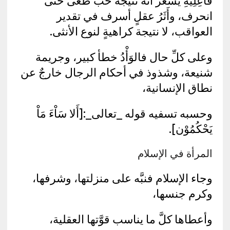
فَاعِلِيْهِ يُشعر أنه نتيجة حبٍّ طغى حتى
انحرف، وأَثَرُ عقلٍ أسرف في تقدير
العواقب، لا نتيجة كراهيةٍ لنوع الأنثى.
وعلى كلِّ حال فالوَأْدُ خطأ كبير، وجريمة
شنيعة، وشذوذ في أحكام الرجال خارجٌ عن
نطاق الإنسانية،
وحسبه تسفيه قوله _تعالى_:[أَلا سَاْءَ مَاْ
يَحْكُمُوْن].
المرأة في الإسلام
وجاء الإسلام فنبَّه على منزلتها، وشرفها،
وكرم جنسها،
وأعطاها كلَّ ما يناسب قوَّتها العقلية،