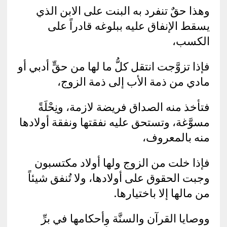
وهذا حقٌ تنفرد به البنت على الابن الذي
يسقط الإنفاق عليه ببلوغه قادراً على
الكسب،
فإذا تزوَّجت انتقل كلُّ ما لها من حقٍّ أدبي أو
مادي من ذمة الأب إلى ذمة الزوج،
فتأخذ منه الصداق فريضة لازمة، ونِحْلَةً
مسوَّغة، وتستحق عليه نفقتها ونفقة أولادها
منه بالمعروف،
فإذا خلت من الزوج ولها أولاد مكتسبون
وجبت الحقوق على أولادها، ولا تُنفق شيئاً
من مالها إلا باختيارها.
ووصايا القرآن والسنَّة وأحكامها في برِّ