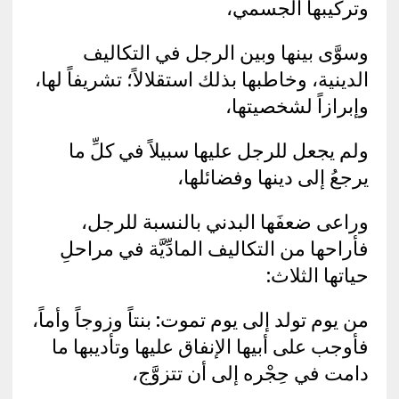
وتركيبها الجسمي،
وسوَّى بينها وبين الرجل في التكاليف
الدينية، وخاطبها بذلك استقلالاً؛ تشريفاً لها،
وإبرازاً لشخصيتها،
ولم يجعل للرجل عليها سبيلاً في كلِّ ما
يرجعُ إلى دينها وفضائلها،
وراعى ضعفَها البدني بالنسبة للرجل،
فأراحها من التكاليف المادِّيَّة في مراحلِ
حياتها الثلاث:
من يوم تولد إلى يوم تموت: بنتاً وزوجاً وأماً،
فأوجب على أبيها الإنفاق عليها وتأديبها ما
دامت في حِجْره إلى أن تتزوَّج،