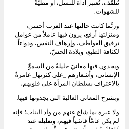
تُتلقَّف، تُعتبر أداة للنسل، أو مطيَّةً
للشهوات.
وربَّما كانت حالتها عند العرب أحسن،
ومنزلتها أرفع، يرون فيها عاملاً من عوامل
ترقيق العواطف، وإرهاف النفس، ودواءاً
لكثافة الطبع، وبلادة الحسّ،
ويجدون فيها معانيَ جليلةً من السموِّ
الإنساني، وأشعارهم _على كثرتها_ عامرةٌ
بالاعتراف بسلطان المرأة على قلوبهم،
وبشرح المعاني العالية التي يجدونها فيها.
ولا عبرة بما شاع عنهم من وأد البنات؛ فإنه
لم يكن عامَّاً فاشياً فيهم، وتعليله عند