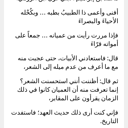
أفنى وأعمى ذا الطبيبُ بطبه … وبكُحْله
الأحياءَ والبصراءَ
فإذا مررت رأيت من عميانه … جمعاً على
أمواته قرّاءَ
قال: فاستعادني الأبيات، حتى عجبت منه
مع ما أعرف من عدم ميله إلى الشعر،
ثم قال: أظننت أنني استحسنت الشعر؟
إنما تعرفت منه أن العميان كانوا في ذلك
الزمان يقرأون على المقابر،
فإني كنت أرى ذلك حديث العهد؛ فاستفدت
التاريخ.