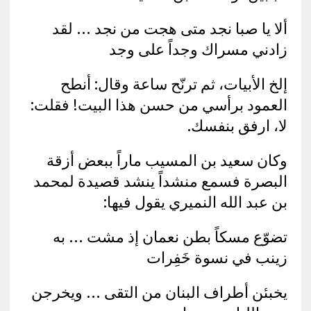
ألا يا صبا نجد متى هجت من نجد … لقد
زادني مسراك وجداً على وجد
إلخ الأبيات، ثم ترنّح ساعة وقال: أنطح
العمود برأسي من حسن هذا البيت! فقلت:
لا، ارفق بنفسك.
وكان سعيد بن المسيب ماراً ببعض أزقة
البصرة فسمع منشداً ينشد قصيدة لمحمد
بن عبد الله النميري يقول فيها:
تضوّع مسكاً بطن نعمان إذ مشت … به
زينب في نسوة خَفِرات
يخبئن أطراف البنان من التقى … ويخرجن