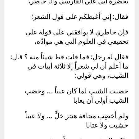
بحضرة أبي علي الفارسي وأنا حاضر،
فقال: إني أغبطكم على قول الشعر؛
فإن خاطري لا يوافقني على قوله على
تحقيقي في العلوم التي هي موادّه،
فقال له رجل: فما قلت قط شيئاً منه ؟ قال:
ما أعلم أن لي شعراً إلا ثلاثة أبيات في
الشيب، وهي قولي:
خضبت الشيب لما كان عيباً … وخضب
الشيب أولى أن يعابا
ولم أخضِب مخافة هجر خلٍّ … ولا عيباً
خشيت ولا عتابا