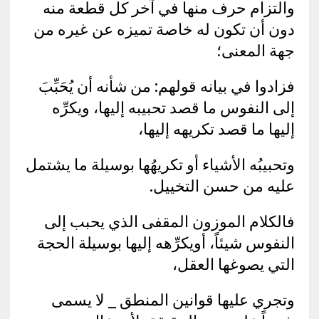
والتزام حرف منها في آخر كل قطعة منه
دون أن تكون له خاصة تميزه عن غيره من
جهة المعنى؛
فزادوا في بيانه قولهم: من شأنه أن يُحَبِّبَ
إلى النفوس ما قصد تحبيبه إليها، ويكرِّه
إليها ما قصد تكريهه إليها،
وتحبيبُه الأشياء أو تكريهُها بوسيلة ما يشتمل
عليه من حسن التخييل.
فالكلام الموزون المقفى الذي يحبب إلى
النفوس شيئاً، أويكرِّهه إليها بوسيلة الحجة
التي يصوغها العقل،
وتجري عليها قوانين المنطق _ لا يسمى