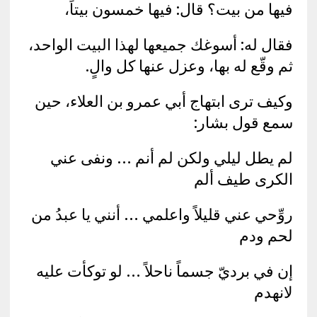
فيها من بيت؟ قال: فيها خمسون بيتاً،
فقال له: أسوغك جميعها لهذا البيت الواحد،
ثم وقّع له بها، وعزل عنها كل والٍ.
وكيف ترى ابتهاج أبي عمرو بن العلاء، حين
سمع قول بشار:
لم يطل ليلي ولكن لم أنم … ونفى عني
الكرى طيف ألم
روِّحي عني قليلاً واعلمي … أنني يا عبدُ من
لحم ودم
إن في برديّ جسماً ناحلاً … لو توكأت عليه
لانهدم