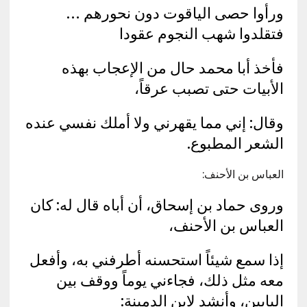
ورأوا حصى الياقوت دون نحورهم …
فتقلدوا شهب النجوم عقودا
فأخذ أبا محمد حال من الإعجاب بهذه
الأبيات حتى تصبب عرقاً،
وقال: إني مما يقهرني ولا أملك نفسي عنده
الشعر المطبوع.
العباس بن الأحنف:
وروى حماد بن إسحاق، أن أباه قال له: كان
العباس بن الأحنف،
إذا سمع شيئاً استحسنه أطرفني به، وأفعل
معه مثل ذلك، فجاءني يوماً ووقف بين
البابين، وأنشد لابن الدمينة: