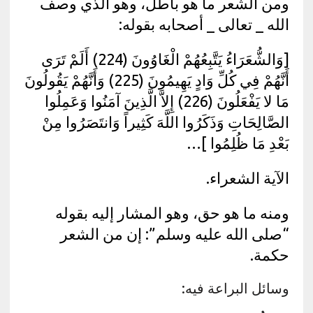
ومن الشعر ما هو باطل، وهو الذي وصف
الله _ تعالى _ أصحابه بقوله:
[وَالشُّعَرَاءُ يَتَّبِعُهُمْ الْغَاوُونَ (224) أَلَمْ تَرَى
أَنَّهُمْ فِي كُلِّ وَادٍ يَهِيمُونَ (225) وَأَنَّهُمْ يَقُولُونَ
مَا لا يَفْعَلُونَ (226) إِلاَّ الَّذِينَ آمَنُوا وَعَمِلُوا
الصَّالِحَاتِ وَذَكَرُوا اللَّهَ كَثِيراً وَانتَصَرُوا مِنْ
بَعْدِ مَا ظُلِمُوا ]…
الآية الشعراء.
ومنه ما هو حق، وهو المشار إليه بقوله
“صلى الله عليه وسلم”: إن من الشعر
حكمة.
وسائل البراعة فيه: