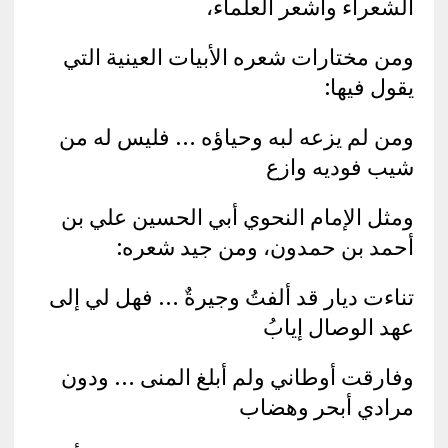
الشعراء وأشعر العلماء،
ومن مختارات شعره الأبيات العينية التي
يقول فيها:
ومن لم يزعه لبه وحياؤه … فليس له من
شيب فوديه وازع
ومثل الإمام النحوي أبي الحسين علي بن
أحمد بن حمدون، ومن جيد شعره:
تناءت ديار قد ألفتُ وجيرةٌ … فهل لي إلى
عهد الوصال إيابُ
وفارقت أوطاني ولم أبلغ المنى … ودون
مرادي أبحر وهضاب