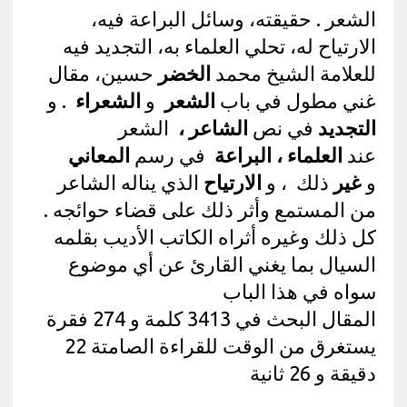
الشعر . حقيقته، وسائل البراعة فيه،
الارتياح له، تحلي العلماء به، التجديد فيه
للعلامة الشيخ محمد
الخضر
حسين، مقال
غني مطول في باب
الشعر
و
الشعراء
. و
التجديد
في نص
الشاعر ،
الشعر
عند
العلماء ، البراعة
في رسم
المعاني
و
غير
ذلك ، و
الارتياح
الذي يناله الشاعر
من المستمع وأثر ذلك على قضاء حوائجه .
كل ذلك وغيره أثراه الكاتب الأديب بقلمه
السيال بما يغني القارئ عن أي موضوع
سواه في هذا الباب
المقال البحث في 3413 كلمة و 274 فقرة
يستغرق من الوقت للقراءة الصامتة 22
دقيقة و 26 ثانية