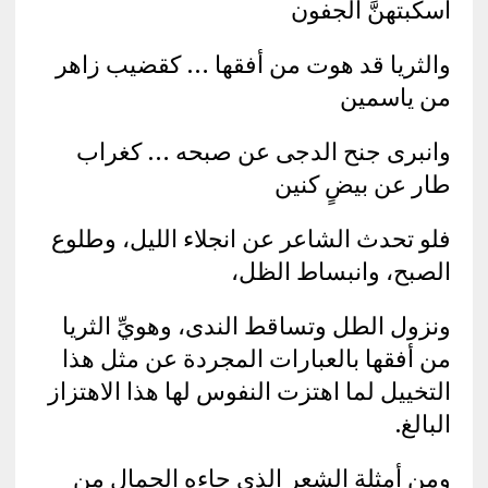
أسكبتهنَّ الجفون
والثريا قد هوت من أفقها … كقضيب زاهر
من ياسمين
وانبرى جنح الدجى عن صبحه … كغراب
طار عن بيضٍ كنين
فلو تحدث الشاعر عن انجلاء الليل، وطلوع
الصبح، وانبساط الظل،
ونزول الطل وتساقط الندى، وهويِّ الثريا
من أفقها بالعبارات المجردة عن مثل هذا
التخييل لما اهتزت النفوس لها هذا الاهتزاز
البالغ.
ومن أمثلة الشعر الذي جاءه الجمال من