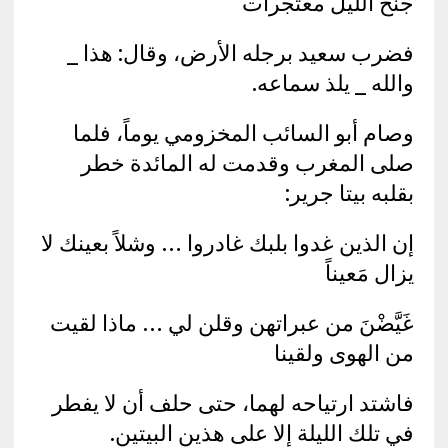
جنح الليل معتجرات
فضرب سعيد برجله الأرض، وقال: هذا _
والله _ يلذ سماعه.
وصام أبو السائب المخزومي يوماً، فلما
صلى المغرب وقدمت له المائدة خطر
بقلبه بيتا جرير:
إن الذين غدوا بلبك غادروا … وشلاً بعينك لا
يزال مَعيناً
غَيَّضْنَ من عبراتهن وقلن لي … ماذا لقيت
من الهوى ولقينا
فاشتد ارتياحه لهما، حتى حلف أن لا يفطر
في تلك الليلة إلا على هذين البيتين.