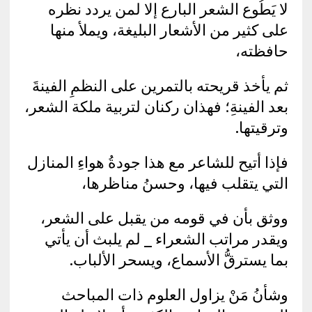
لا يَطُوع الشعر البارع إلا لمن يردد نظره
على كثير من الأشعار البليغة، ويملأ منها
حافظته،
ثم يأخذ قريحته بالتمرين على النظمِ الفينةَ
بعد الفينةِ؛ فهذان ركنان لتربية ملكة الشعر،
وترقيتها.
فإذا أتيح للشاعر مع هذا جودةُ هواءِ المنازل
التي يتقلب فيها، وحسنُ مناظرها،
ووثق بأن في قومه من يقبل على الشعر،
ويقدر مراتب الشعراء _ لم يلبث أن يأتي
بما يسترقُّ الأسماع، ويسحر الألباب.
وشأنُ مَنْ يزاول العلوم ذات المباحث