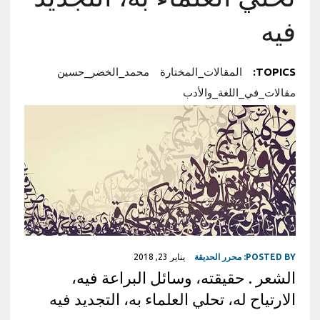
فيه
TOPICS:
المقالات_المختارة
محمد_الخضر_حسين
مقالات_في_اللغة_والأدب
POSTED BY:
محرر الحديقة
يناير 23, 2018
الشعر . حقيقته، وسائل البراعة فيه،
الارتياح له، تحلي العلماء به، التجديد فيه