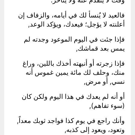
وقت لا يتقدم عنه ولا يتأخر؛
فالعيد لا يُنسأ لك في أيامه، والزفاف إن
أعلنته لا يؤجل؛ فيعدك، ويؤكد الوعد,
فإذا جئت في اليوم الموعود وجدته لم
يمس بعد قماشك,
فإذا زجرته أو أنبهته أخذك باللين، وراغ
منك، وحلف لك مائة يمين غموس أنه
نسي, أو مرض,
أو أنه لم يعدك في هذا اليوم ولكن كان
(سوء تفاهم),
وأنك راجع في يوم كذا فواجد ثوبك معداً,
وتعود، ويعود إلى كذبه,