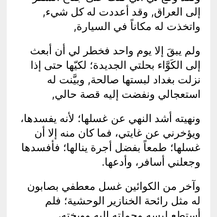
إلى العراق, وقد أعددت له كل شيء,
واتخذت له مكاناً في السيارة,
ولم يبقَ إلا يوم واحد فخطر لي أن أبعث
إلى الكَوَّاء بحلتي الجديدة؛ لكيّها حتى إذا
نزلت بغداد لبستها صالحة, وبيَّنت له
استعجالي ونفضت إليه قصة حالي,
ونهيته أشد النهي عن غسلها؛ لأنه يفسدها،
ويؤخرني عن غايتي، فما كان منه إلا أن
غسلها؛ طمعاً بفضل أجرة ينالها؛ فأفسدها
وجعلني أسافر، وأدعها.
وآخر من الكوائين غسل معطفي بصابون
له مثل رائحة الخنازير الوحشية؛ فلم
أستطع لبسه وحملته إليه ووبخته،