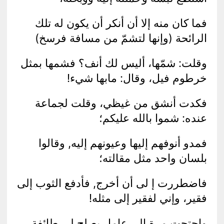
فما كان منه إلا أن أنكر أن يكون له تلك
الرائحة (وإنها لتشمّ من مسافة فرسخ)
وقلت: شمّها، أليس لك أنف؟ فشمها بمثل
خرطوم فيل، وقال: مابها شيء!
فكدت أنشق من غيظي، وقلت لجماعة
عنده: شموا بالله عليكم؛
فمدو أنوفهم إليها وعيونهم إليه, وقالوا
بلسان واحد مثل مقالته؛
فاضطررت إ لى أن أخرج, فأدفع الثوب إلى
فقير، وإني لفقير إلى مثله!
واحتجت مرة إلى عامل يصلح لي طائفة