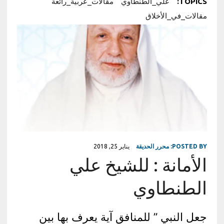
TOPICS:
علي_الطنطاوي
مقالات_عربية_رائعة
مقالات_في_الأخلاق
POSTED BY:
محرر الحديقة
يناير 25, 2018
الأمانة : للشيخ علي
الطنطاوي
جعل النبي ” للمنافق آية يعرف بها بين