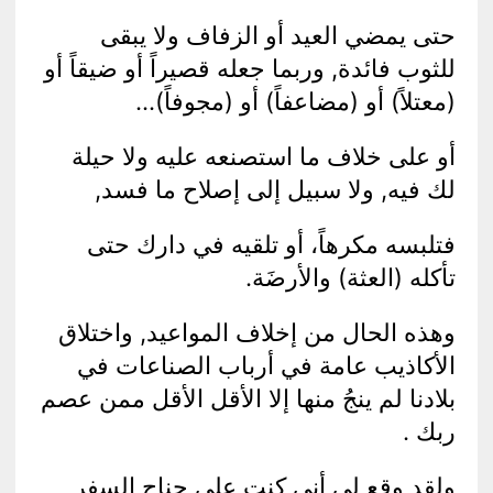
حتى يمضي العيد أو الزفاف ولا يبقى
للثوب فائدة, وربما جعله قصيراً أو ضيقاً أو
(معتلاً) أو (مضاعفاً) أو (مجوفاً)…
أو على خلاف ما استصنعه عليه ولا حيلة
لك فيه, ولا سبيل إلى إصلاح ما فسد,
فتلبسه مكرهاً، أو تلقيه في دارك حتى
تأكله (العثة) والأرضَة.
وهذه الحال من إخلاف المواعيد, واختلاق
الأكاذيب عامة في أرباب الصناعات في
بلادنا لم ينجُ منها إلا الأقل الأقل ممن عصم
ربك .
ولقد وقع لي أني كنت على جناح السفر