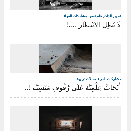
تطوير الذات
,
علم نفس
,
مشاركات القراء
لَا تُطِل الِانْتِظَار ….!
مشاركات القراء
,
مقالات تربوية
أَبْحَاثٌ عِلْمِيَّة عَلَى رُفُوفِ مَنْسِيَّة !…