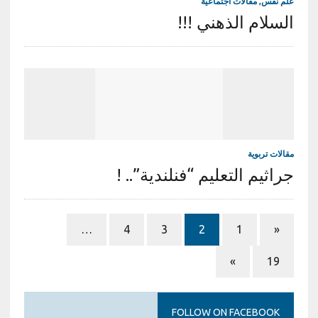
علم نفس
,
مقالات اجتماعية
السلام الذهني !!!
مقالات تربوية
جراثيم التعليم “فنلندية”.. !
…
4
3
2
1
«
»
19
FOLLOW ON FACEBOOK