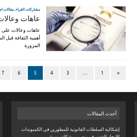
مشاركات القراء
,
مقالات اج
عاهات وعالات 
عاهات وعالات على الش
أهمية الثقافة قبل ا
المزورة
7
6
5
4
3
…
1
«
أحدث المقالات
إشكالية السلطات القانونية للمطورين في الكمبوندات
الإيجار القديم في مصر .. مشكلة مزمنة