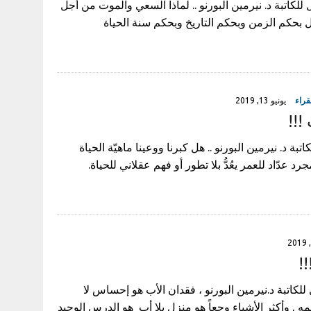
 للكاتبة د. نيرمين البورنو .. لماذا السعي والموت من أجل
 بحكم الزمن وبحكم التاريخ وبحكم سنة الحياة
قراء
يونيو 13, 2019
!!!
تبة د. نيرمين البورنو .. هل كبرنا ووعينا ماهيّة الحياة
د عدّاد للعمر يعُدُّ بلا تطور أو فهم عقلاني للحياة.
!
 للكاتبة د.نيرمين البورنو ، فقدان الأب هو إحساس لا
ه , وأكثر الأشياء وجعاً هو منزل بلا أب هو الدرس الوحيد