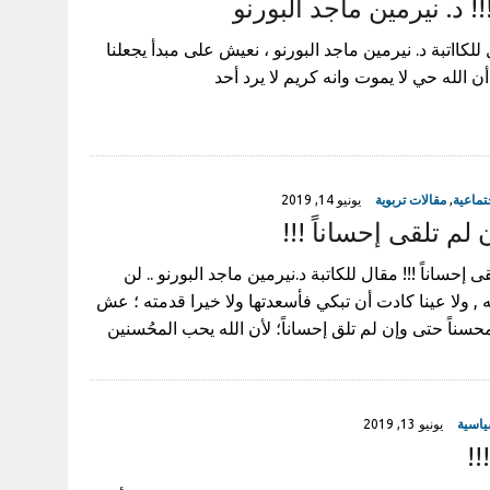
ر !!! د. نيرمين ماجد البورنو
مقال للكااتبة د. نيرمين ماجد البورنو ، نعيش على مبدأ يجعلنا
أن الله حي لا يموت وانه كريم لا يرد أحد
تماعية
,
مقالات تربوية
يونيو 14, 2019
لم تلقى إحساناً !!!
 إحساناً !!! مقال للكاتبة د.نيرمين ماجد البورنو .. لن
ه , ولا عينا كادت أن تبكي فأسعدتها ولا خيرا قدمته ؛ عش
حسناً حتى وإن لم تلق إحساناً؛ لأن الله يحب المحُسنين
ياسية
يونيو 13, 2019
!!