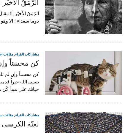
الرّمَقُ الأَخيْ
الرّمَقُ الأَخيْر !!! 
دوما سعداء ؛ الا وهو 
مشاركات القراء
,
مقالات اج
كن محسناً وإن 
كن محسناً وإن لم تلقى
ينسى الله خيراً قدمت
حياتك على مبدأ كُن م
مشاركات القراء
,
مقالات س
لعنّة الكرسي !