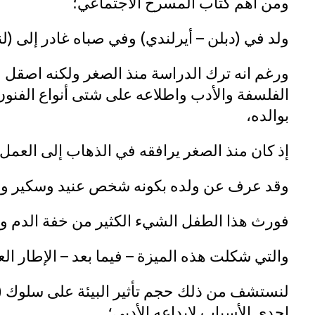
ومن أهم كتاب المسرح الاجتماعي؛
ولد في (دبلن – أيرلندي) وفي صباه غادر إلى (لن
ورغم انه ترك الدراسة منذ الصغر ولكنه اصقل م
الفلسفة والأدب واطلاعه على شتى أنواع الفنون 
بوالده،
إذ كان منذ الصغر يرافقه في الذهاب إلى العمل؛
وقد عرف عن ولده بكونه شخص عنيد وسكير و ذ
فورث هذا الطفل الشيء الكثير من خفة الدم وا
والتي شكلت هذه الميزة – فيما بعد – الإطار الع
لنستشف من ذلك حجم تأثير البيئة على سلوك (بر
إحدى الأسباب لإبداعه الأدبي؛