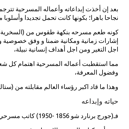
بعد إن أخذت إبداعاته وأعماله المسرحية تترجم
نجاحا باهرا؛ بكونها كانت تحمل تجديدا وأسلوبا م
كونه طعم مسرحه بنكهة طقوس من (السخرية) ال
إشارات زمانية ومكانية ضمنا و وفق خصوصية ود
اجل التغير ومن اجل أهداف إنسانية نبيلة،
مما استقطبت أعماله المسرحية اهتمام كل شعوب
وفضول المعرفة،
وهذا ما قاد اكبر رؤساء العالم مقابلته من (ست
حياته وإبداعه
فـ(جورج برنارد شو 1856 -1950) كاتب مسرحي اعتبر رمزا للأدب الساخر الهادف؛