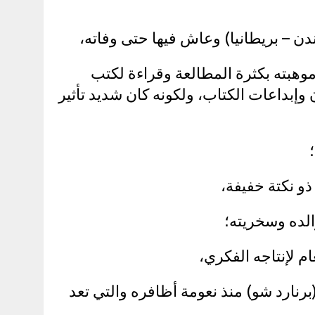
دن – بريطانيا) وعاش فيها حتى وفاته،
وهبته بكثرة المطالعة وقراءة لكتب
وإبداعات الكتاب، ولكونه كان شديد تأثير
و نكتة خفيفة،
لده وسخريته؛
ام لإنتاجه الفكري،
نارد شو) منذ نعومة أظافره والتي تعد