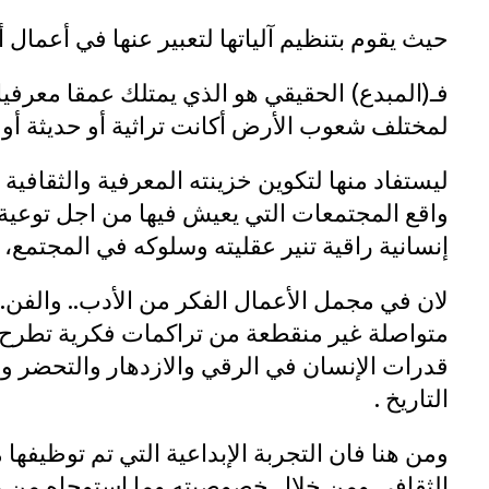
حيث يقوم بتنظيم آلياتها لتعبير عنها في أعمال أ
فـ(المبدع) الحقيقي هو الذي يمتلك عمقا معرفيا 
لمختلف شعوب الأرض أكانت تراثية أو حديثة أو
ليستفاد منها لتكوين خزينته المعرفية والثقافي
واقع المجتمعات التي يعيش فيها من اجل توعية ا
إنسانية راقية تنير عقليته وسلوكه في المجتمع،
لان في مجمل الأعمال الفكر من الأدب.. والفن..
متواصلة غير منقطعة من تراكمات فكرية تطرح ل
قدرات الإنسان في الرقي والازدهار والتحضر و
التاريخ .
ومن هنا فان التجربة الإبداعية التي تم توظيفها
الثقافي ومن خلال خصوصيته وما استوحاه من م