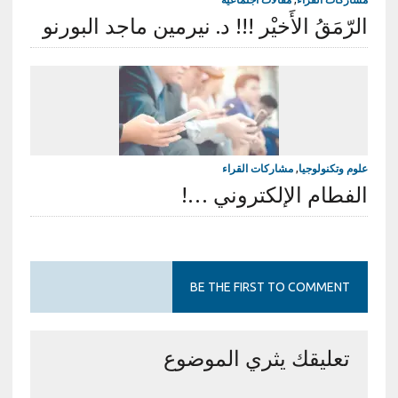
الرّمَقُ الأَخيْر !!! د. نيرمين ماجد البورنو
علوم وتكنولوجيا
,
مشاركات القراء
الفطام الإلكتروني …!
BE THE FIRST TO COMMENT
تعليقك يثري الموضوع