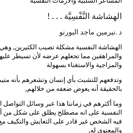
المشاعر السلبية والأزمات النفسية
الهشاشة النَّفْسِيَّة . . . !
د .نيرمين ماجد البورنو
الهشاشة النفسية مشكلة تصيب الكثيرين, وهي 
والمراهقين مما تجعلهم عرضه لأن تسيطر عليهم
والمزاجية والاستغناء بسهولة
وتدفعهم للتشبث بأي إنسان وتشعرهم بأنه متيم ب
بالحقيقة أنه يعوض ضعفه من خلالهم,
وما أكثرهم في زماننا هذا عبر وسائل التواصل
النفسية على انه مصطلح يطلق على شكل من أ
فيه الشخص غير قادر على التعايش والتكيف مع
والمعنوي له,