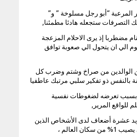
ير المرعبة “أبو رجل مسلوخة ” و”
تلك التصرفات ستجعله هادئا مطمئنا,
م مضطربا إذ يرى الاحلام المزعجة
وم الي ان يتحول الي صعوبة توافق
ين الوالدين من صراخ وشتم وضرب كل
قة بالنفس ذو تفكير سلبي مرتبك عاطفيا
حار بسبب تعرضه لضغوطات نفسية
 للواقع المرير,
 تزيد عشرة أضعاف لدى الأشخاص الذين
 العالم ،