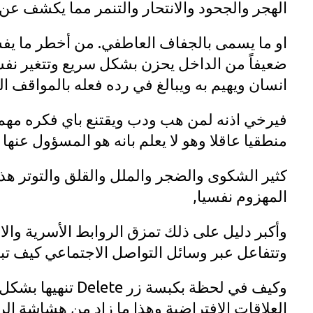
الهجر والجحود والانتحار والتنمر مما يكشف 
او ما يسمى بالجفاف العاطفي. من أخطر ما يفس
ضعيفاً من الداخل يحزن بشكل سريع وتتغير نفس
انسان ويهيم به ويبالغ في رده فعله بالمواقف ا
فيرخي اذنه لمن هب ودب ويقتنع باي فكره مهما كا
منطقيا عاقلا وهو لا يعلم بانه هو المسؤول عنه
كثير الشكوى والضجر والملل والقلق والتوتر ه
المهزوم نفسيا,
وأكبر دليل على ذلك تمزق الروابط الأسرية والا
وتتفاعل عبر وسائل التواصل الاجتماعي كيف تب
وكيف في لحظة بكبسة 
العلاقات الافتراضية وهذا ما زاد من هشاشة الرو