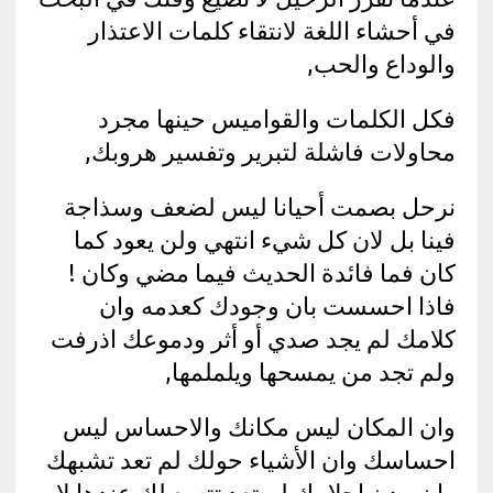
في أحشاء اللغة لانتقاء كلمات الاعتذار
والوداع والحب,
فكل الكلمات والقواميس حينها مجرد
محاولات فاشلة لتبرير وتفسير هروبك,
نرحل بصمت أحيانا ليس لضعف وسذاجة
فينا بل لان كل شيء انتهي ولن يعود كما
كان فما فائدة الحديث فيما مضي وكان !
فاذا احسست بان وجودك كعدمه وان
كلامك لم يجد صدي أو أثر ودموعك اذرفت
ولم تجد من يمسحها ويلملمها,
وان المكان ليس مكانك والاحساس ليس
احساسك وان الأشياء حولك لم تعد تشبهك
وان مدن احلامك لم تعد تتسع لك عندها لا