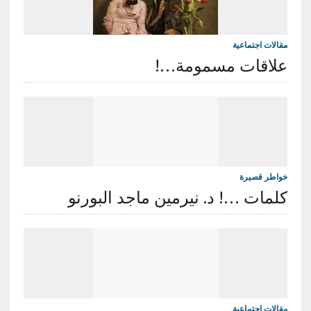
مقالات اجتماعية
علاقات مسمومة…!
خواطر قصيرة
كلمات …! د. نيرمين ماجد البورنو
مقالات اجتماعية