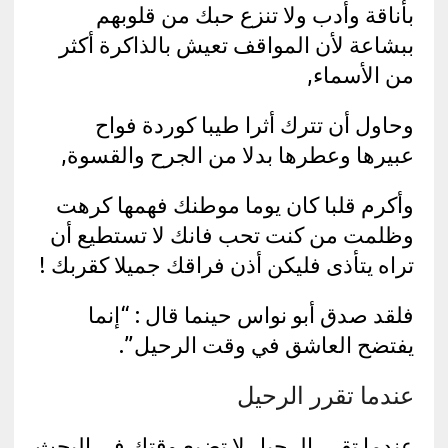
بأناقة وأدب ولا تنزع حبك من قلوبهم
ببشاعة لأن المواقف تعيش بالذاكرة أكثر
من الأسماء,
وحاول أن تترك أثرا طيبا كوردة فواح
عبيرها وعطرها بدلا من الجرح والقسوة,
وأكرم قلبا كان يوما موطنك فهمها كرهت
وظلمت من كنت تحب فانك لا تستطيع أن
تراه يتأذى فليكن أذن فراقك جميلا كقربك !
فلقد صدق أبو نواس حينما قال : “إنما
يفتضح العاشق في وقت الرحيل”.
عندما تقرر الرحيل
عندما تقرر الرحيل لا تضيع وقتك في البحث