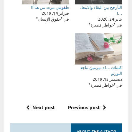
التأرجح بين البقاء والابتعاد
طفولتي مرت من هنا !!!
…!
فبراير 14, 2019
يناير 24, 2020
في "حقوق الإنسان"
في "خواطر قصيرة"
كلمات …! د. نيرمين ماجد
البورنو
ديسمبر 13, 2019
في "خواطر قصيرة"
Next post
Previous post
ABOUT THE AUTHOR