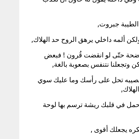
الطيبة جبروت,
ولكن ألمه داخلي يرهق الروح حد الهلاك,
اضحة حتّى لو انقضت قُرون ! فبعض
وتجعلنا نتنفس بصعوبة بالغة,
ومصيبه تحل على رأسك وما عليك سوي
هلاك,
حمل في قلبك ريشة ترسم بها لوحة
ره يجعلك أقوى ,