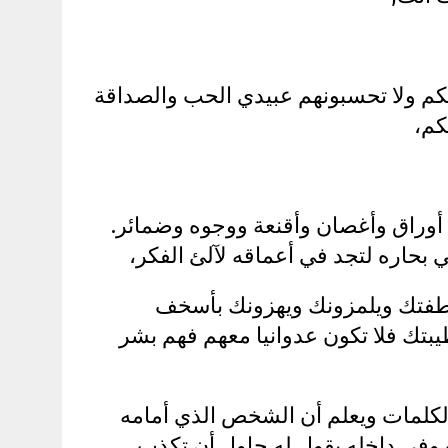
كم ولا تحسبونهم عبيدي الحب والصداقة
كم،
وراق وأغصان وأقنعة ووجوه وضمائر.
 بحاره لتجد في أعماقه لآلئ الفكر،
طفتك ويلمزونك ويهزونك بأسخف
بتك فلا تكون عدوانيا معهم فهم بشر
الكلمات ويعلم أن الشخص الذي أمامه
 وفي داخله يقول له حاول أن تكذب