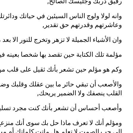
رفيق دربك وجليسك الصالح,
وانه لولا ولوج الناس السيئين في حياتك ودائرت
وعاشرتهم وقدرتهم حق تقدير,
وان الأشياء الجميلة لا تزهر وتخرج للنور الا بعد
مؤلمة تلك الكتابة حين تقصد بها شخصا بعينه ف
وكم هو مؤلم حين تشعر بأنك ثقيل على قلب م
والأصعب أن تبقي حائر ما بين عقلك وقلبك وضمي
القلب ينصفك ولا الضمير يريحك,
وأصعب أحساس أن تشعر بأنك كنت مجرد تسلية ل
ومؤلم أنك لا تعرف ماذا حل بك سوى أنك منز
الى حب الصمت لا تعلم هل ماتت كلماتك أم مت