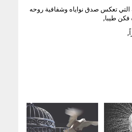
ة التي تعكس صدق نواياه وشفافية روحه
ه فكن طيبا,
,