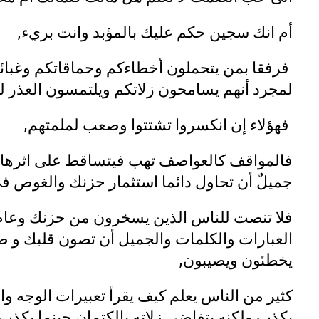
أم انك سجين حكم عليك بالمؤبد وانت بريء,
فرفقا بمن يتحملون أخطاءكم وحماقاتكم وغبائ
لمجرد أنهم يسامحون زلاتكم ويلتمسون العذر ل
فهؤلاء إن انكسروا تشتتوا وصعب لملمتهم,
فالمواقف كالعواصف تهب فيتساقط على اثرها أ
جميلٌ أن تحاول دائما استثمار حزنك والغوص في
فلا تنصت للناس الذين يسخرون من حزنك وعا
العبارات والكلمات والجميل أن تصون قلبك و طي
يخطئون ويصيبون,
كثير من الناس يعلم كيف يقرأ تعبيرات الوجه و
يكذب ولكنه يتغاضى زلاته بالكتمان حينما يكذب