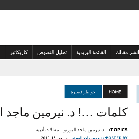
أنشر مقالك
القائمة البريدية
تحليل النصوص
كاريكاتير
ا
HOME
خواطر قصيرة
كلمات …! د. نيرمين ماجد ال
TOPICS:
د. نيرمين ماجد البورنو
مقالات أدبية
POSTED BY:
د.نيرمين ماجد البورنو
ديسمبر 13, 2019