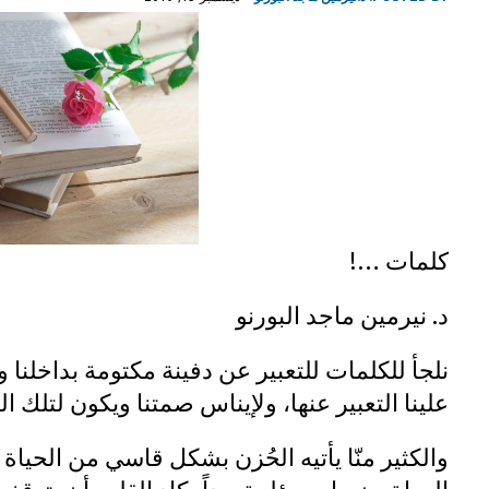
كلمات …!
د. نيرمين ماجد البورنو
نلجأ للكلمات للتعبير عن دفينة مكتومة بداخلن
علينا التعبير عنها، ولإيناس صمتنا ويكون لتلك 
والكثير منّا يأتيه الحُزن بشكل قاسي من الحيا