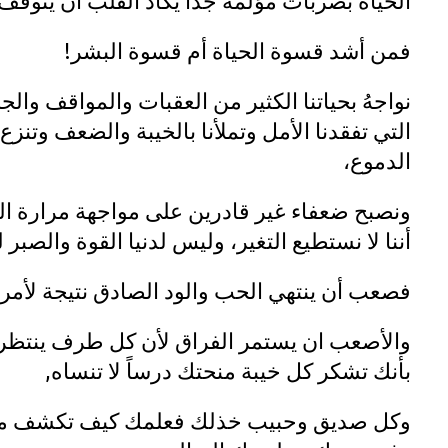
الحياة بضربات مؤلمة جداً يكاد القلب أن يتوق
فمن أشد قسوة الحياة أم قسوة البشر!
نواجهُ بحياتنا الكثير من العقبات والمواقف والج
التي تفقدنا الأمل وتملأنا بالخيبة والضعف وتن
الدموع،
ونصبح ضعفاء غير قادرين على مواجهة مرارة الحي
أننا لا نستطيع التغير، وليس لدنيا القوة والصبر
فصعب أن ينتهي الحب والود الصادق نتيجة لأمر ت
والأصعب ان يستمر الفراق لأن كل طرف ينتظر 
بأنك تشكر كل خيبة منحتك درساً لا تنساه,
وكل صديق وحبيب خذلك فعلمك كيف تكشف معاد