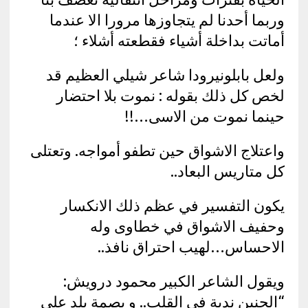
وربما أحدنا لم يتجاوزها مرورا الا عندما
أماتت بداخلة أشياء فقطعته أشلاء ؛
ولعل بابلونيرودا شاعر شيلي العظيم قد
لخص كل ذلك بقوله : نموت بلا احتضار
حينما نموت من الاسى…!!
واعتلاج الاشواق حين تطفو أمواجه. وتعتلى
كل متاريس البعاد..
يكون التفسير في عظم ذلك الانكسار
وحفيف الاشواق في خطاوى وله
الاحساس…لهيب احتراق نافذ..
ويقول الشاعر الكبير محمود درويش:
“الحنين ندبة في القلب.. و بصمة بلد على