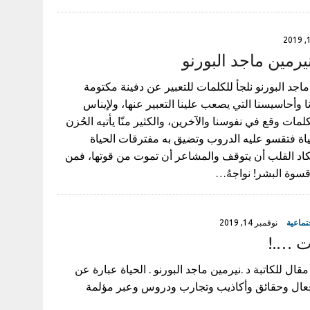
يرمين ماجد البورنو
اجد البورنو نلجأ للكلمات للتعبير عن دفينة مكتومة
 وأحاسيسنا التي يصعب علينا التعبير عنها، ولإيناس
لمات وقع في نفوسنا والآخرين، والكثير منّا يأتيه الحُزن
ة فتقسو عليه الدروب وتضيق به مفترقات الحياة
كاد القلب أن يتوقف والمشاعر أن تموت من قوتها، فمن
قسوة البشر! نواجهُ…
تماعية
نوفمبر 14, 2019
ت ….!
قال للكاتبة د .نيرمين ماجد البورنو . الحياة عبارة عن
ال وحقائق وأكاذيب وتجارب ودروس وعبر مؤلمة