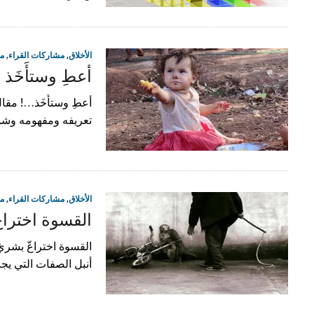
الأخلاق
,
مشاركات القراء
,
مق
أعطِ وستأَخَذ 
أعطِ وستأَخَذ…! مقال
تعريفه ومفهومه وشمو
الأخلاق
,
مشاركات القراء
,
مق
القسوة اختراع
القسوة اختراعّ بشريّ
أنبل الصفات التي يجب