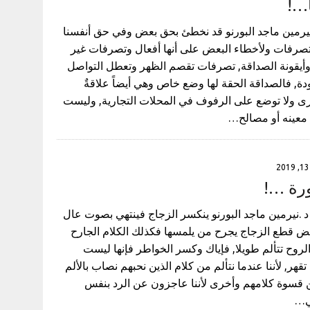
ً…!
نيرمين ماجد البورنو قد نخطئ بحق بعض وفي حق أنفسنا
لتصرفات ولأخطاء البعض على أنها أفعال وتصرفات غير
يقونة الصداقة, تصرفات تقصم الظهر وتعطل التواصل
ودة, فالصداقة الحقة لها وضع خاص وهي أيضاً علاقةٌ
شترى ولا توضع على الرفوف في المحلات التجارية, وليست
 معينه أو مصالح…
ورة …!
د .نيرمين ماجد البورنو ينكسر الزجاج فينتهي بصوت عال
ض قطع الزجاج يجرح من يلمسها فكذلك الكلام الجارح
لروح تتألم طويلا, فإياك وكسر الخواطر فإنها ليست
قهر, لأننا عندما نتألم من كلام الذين نحبهم نصاب بالألم
 قسوة كلامهم وأخرى لأننا عاجزون عن الرد بنفس
هي…