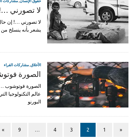
حقوق الإنسان
,
مشاركات ال
لا تصورني …!
لا تصورني …! إن حا
يشعر بأنه ينسلخ من أ
الأخلاق
,
مشاركات القراء
الصورة فوتو
الصورة فوتوشوب …! 
عالم التكنولوجيا الت
البورنو
»
9
…
4
3
2
1
«