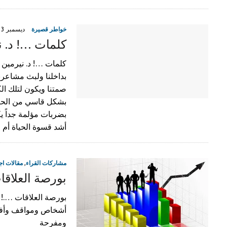
خواطر قصيرة
ديسمبر 13, 2019
كلمات …! د. ن
كلمات …! د. نيرمين م
بداخلنا ولبث مشاعرنا
صمتنا ويكون لتلك الك
بشكل قاسي من الحيا
بضربات مؤلمة جداً ي
أشد قسوة الحياة أم 
مشاركات القراء
,
مقالات اج
بورصة العلاقا
بورصة العلاقات ….! م
أشخاص ومواقف وأفع
ومفرحة