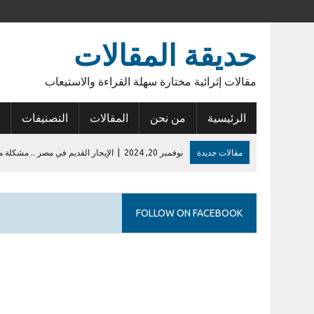
حديقة المقالات
مقالات إثرائية مختارة سهلة القراءة والاستيعاب
الرئيسية
من نحن
المقالات
التصنيفات
مقالات جديدة
نوفمبر 20, 2024
|
الإيجار القديم في مصر .. مشكلة م
نوفمبر 15, 2024
|
أنوبيس الشرق
يونيو 14, 2023
|
عودة الأمل
FOLLOW ON FACEBOOK
فبراير 27, 2023
|
أول إيداع في حساب الراجحي
يوليو 28, 2026
|
إشكالية السلطات القانونية للمطورين في الكمبوندات