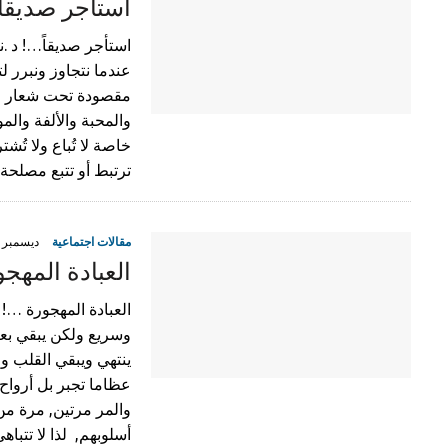
استأجر صديقا
استأجر صديقاً…! د .
عندما نتجاوز ونبرر 
مقصودة تحت شعار وأ
والمحبة والألفة والم
خاصة لا تُباع ولا تُ
ترتبط أو تتبع مصلحة
مقالات اجتماعية
ديسمبر 13, 2019
العبادة المهج
العبادة المهجورة …! 
وسريع ولكن يبقي بع
ينتهي ويبقي القلب وا
عظاما تجبر بل أرواح ت
والمر مرتين, مرة من
أسلوبهم, لذا لا تتبا