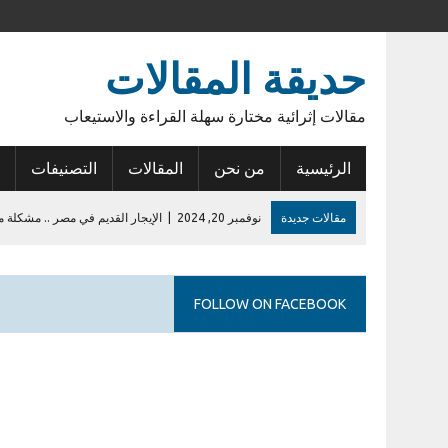
حديقة المقالات
مقالات إثرائية مختارة سهلة القراءة والاستيعاب
الرئيسية
من نحن
المقالات
التصنيفات
مقالات جديدة
نوفمبر 20, 2024
|
الإيجار القديم في مصر .. مشكلة م
نوفمبر 15, 2024
|
أنوبيس الشرق
يونيو 14, 2023
|
عودة الأمل
FOLLOW ON FACEBOOK
فبراير 27, 2023
|
أول إيداع في حساب الراجحي
يوليو 28, 2026
|
إشكالية السلطات القانونية للمطورين في الكمبوندات