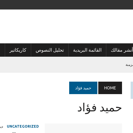
أنشر مقالك
القائمة البريدية
تحليل النصوص
كاريكاتير
ا
زمنة
HOME
حميد فؤاد
حميد فؤاد
UNCATEGORIZED
ديسم