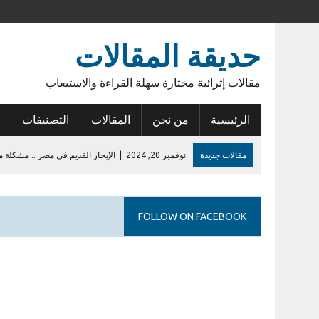
حديقة المقالات
مقالات إثرائية مختارة سهلة القراءة والاستيعاب
الرئيسية
من نحن
المقالات
التصنيفات
مقالات جديدة
نوفمبر 20, 2024
|
الإيجار القديم في مصر .. مشكلة م
نوفمبر 15, 2024
|
أنوبيس الشرق
يونيو 14, 2023
|
عودة الأمل
FOLLOW ON FACEBOOK
فبراير 27, 2023
|
أول إيداع في حساب الراجحي
يوليو 28, 2026
|
إشكالية السلطات القانونية للمطورين في الكمبوندات